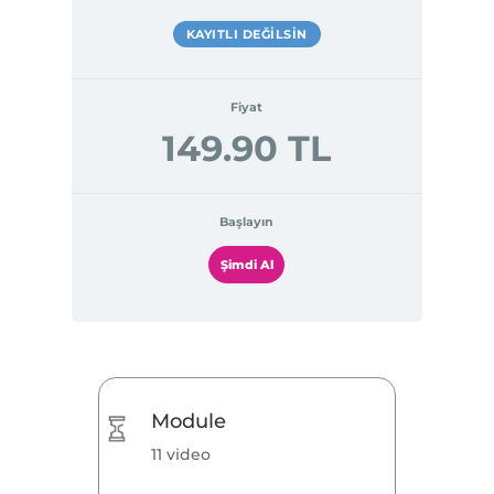
KAYITLI DEĞILSIN
Fiyat
149.90 TL
Başlayın
Şimdi Al
Module
11 video