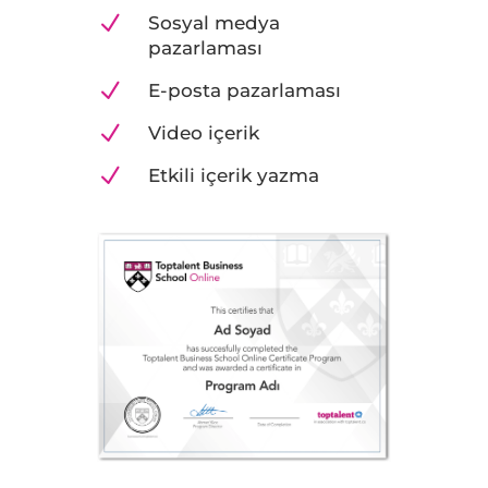
N
Sosyal medya
pazarlaması
N
E-posta pazarlaması
N
Video içerik
N
Etkili içerik yazma