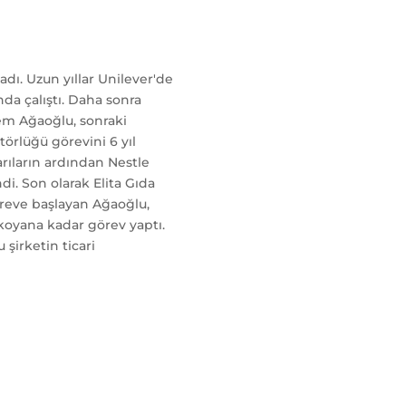
adı. Uzun yıllar Unilever'de
nda çalıştı. Daha sonra
em Ağaoğlu, sonraki
örlüğü görevini 6 yıl
rıların ardından Nestle
di. Son olarak Elita Gıda
öreve başlayan Ağaoğlu,
koyana kadar görev yaptı.
 şirketin ticari