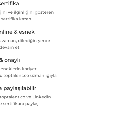
sertifika
nı ve ilginliğini gösteren
l sertifika kazan
nline & esnek
n zaman, dilediğin yerde
 devam et
& onaylı
teneklerin kariyer
u toptalent.co uzmanlığıyla
 paylaşılabilir
 toptalent.co ve Linkedin
e sertifikanı paylaş