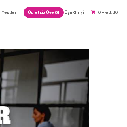
Testler
Ücretsiz Üye Ol
Üye Girişi
0 -
₺
0.00