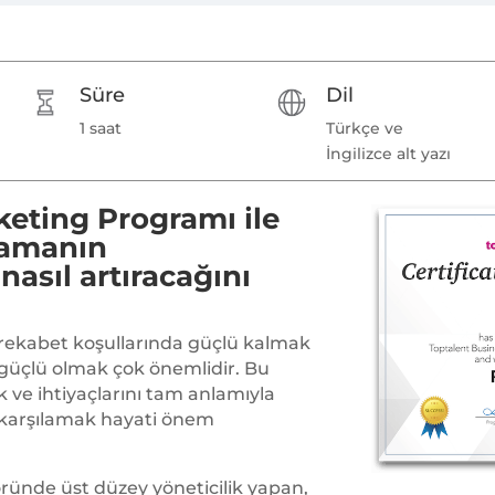
Süre
Dil
1 saat
Türkçe ve
İngilizce alt yazı
eting Programı ile
lamanın
nasıl artıracağını
rekabet koşullarında güçlü kalmak
e güçlü olmak çok önemlidir. Bu
k ve ihtiyaçlarını tam anlamıyla
 karşılamak hayati önem
ünde üst düzey yöneticilik yapan,