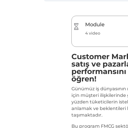
Module
4 video
Customer Mark
satış ve pazar
performansını 
öğren!
Günümüz iş dünyasının 
için müşteri ilişkilerind
yüzden tüketicilerin iste
anlamak ve beklentileri
taşımaktadır.
Bu program FMCG sektör