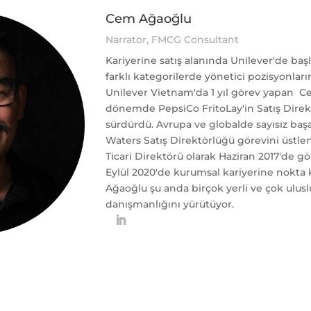
Cem Ağaoğlu
Narrator, FMCG Consultant
Kariyerine satış alanında Unilever'de başl
farklı kategorilerde yönetici pozisyonları
Unilever Vietnam'da 1 yıl görev yapan C
dönemde PepsiCo FritoLay'in Satış Direkt
sürdürdü. Avrupa ve globalde sayısız başa
Waters Satış Direktörlüğü görevini üstlen
Ticari Direktörü olarak Haziran 2017'de g
Eylül 2020'de kurumsal kariyerine nokta 
Ağaoğlu şu anda birçok yerli ve çok uluslu
danışmanlığını yürütüyor.