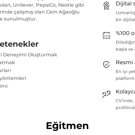
Dijital 
 olan, Unilever, PepsiCo, Nestle gibi
erinde çalışmış olan Cem Ağaoğlu
Uzmanlığı
ve sunulmuştur.
bir dijita
%100 o
etenekler
Dilediği
başla ve
eri Deneyimi Oluşturmak
Resmi 
aratmak
rları
En iyi ye
 yöntemleri
platform
timi
Kolayca
CV’inde,
profilind
Eğitmen