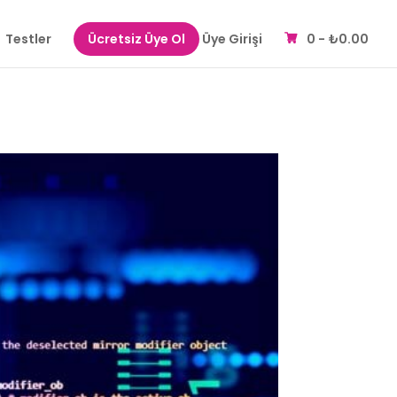
Testler
Ücretsiz Üye Ol
Üye Girişi
0 -
₺
0.00