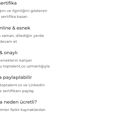
sertifika
nı ve ilginliğini gösteren
l sertifika kazan
nline & esnek
n zaman, dilediğin yerde
 devam et
& onaylı
teneklerin kariyer
u toptalent.co uzmanlığıyla
 paylaşılabilir
 toptalent.co ve Linkedin
e sertifikanı paylaş
ka neden ücretli?
imler farklı kaynaklardan