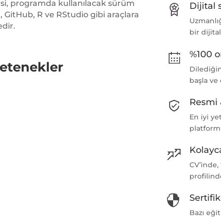
ncisi, programda kullanılacak sürüm
Dijital 
 GitHub, R ve RStudio gibi araçlara
Uzmanlığı
edir.
bir dijita
%100 o
etenekler
Dilediği
başla ve
Resmi 
En iyi ye
platform
Kolayca
CV’inde,
profilind
Sertifi

Bazı eğit