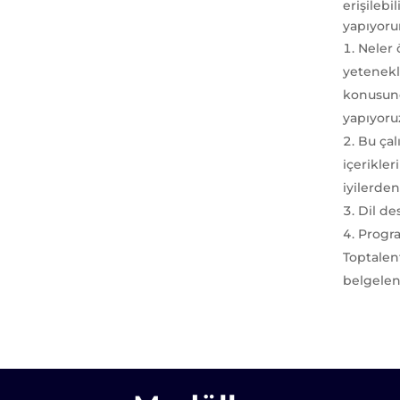
erişileb
yapıyoru
Neler
yetenekl
konusund
yapıyoru
Bu çal
içerikle
iyilerde
Dil de
Progra
Toptalent
belgelen