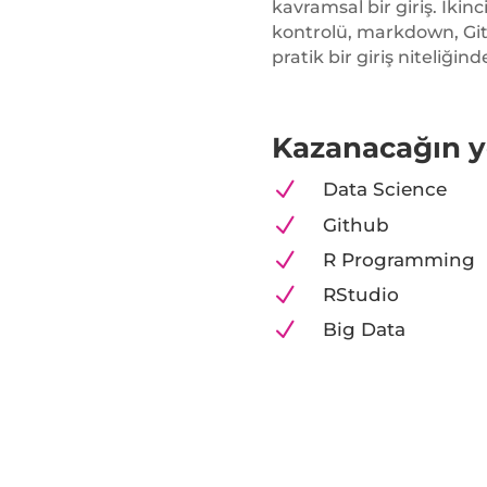
kavramsal bir giriş. İki
kontrolü, markdown, Git,
pratik bir giriş niteliğind
Kazanacağın y
N
Data Science
N
Github
N
R Programming
N
RStudio
N
Big Data