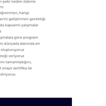
ilir peki neden ödeme
m:
 öğrenmen, hangi
erini geliştirmen gerektiği
a kapsamlı çalışmalar
z
ışmalara göre program
rini dünyada alanında en
n oluşturuyoruz
steği veriyoruz
mı tamamladığını,
 onaylı sertifika ile
diriyoruz.