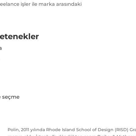
reelance işler ile marka arasındaki
etenekler
a
k
e seçme
Polin, 2011 yılında Rhode Island School of Design (RISD) 