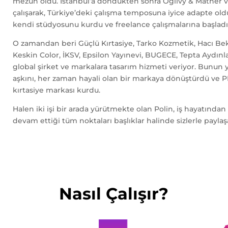
mezun oldu. İstanbul’a döndükten sonra Ogilvy & Mather 
çalışarak, Türkiye’deki çalışma temposuna iyice adapte oldu
kendi stüdyosunu kurdu ve freelance çalışmalarına başladı
O zamandan beri Güçlü Kırtasiye, Tarko Kozmetik, Hacı Bek
Keskin Color, İKSV, Epsilon Yayınevi, BUGECE, Tepta Aydınl
global şirket ve markalara tasarım hizmeti veriyor. Bunun y
aşkını, her zaman hayali olan bir markaya dönüştürdü ve 
kırtasiye markası kurdu.
Halen iki işi bir arada yürütmekte olan Polin, iş hayatınd
devam ettiği tüm noktaları başlıklar halinde sizlerle paylaş
Nasıl Çalışır?