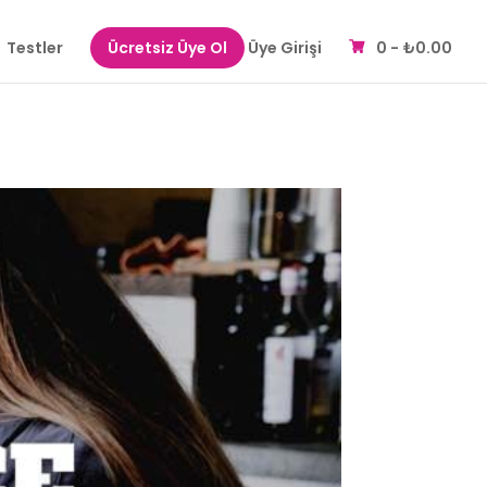
Testler
Ücretsiz Üye Ol
Üye Girişi
0 -
₺
0.00