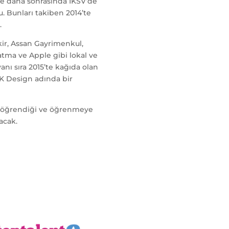
ve daha sonrasında İKSV’de
. Bunları takiben 2014’te
.
ir, Assan Gayrimenkul,
atma ve Apple gibi lokal ve
anı sıra 2015’te kağıda olan
PK Design adında bir
an öğrendiği ve öğrenmeye
acak.