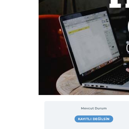
Mevcut Durum
KAYITLI DEĞILSIN