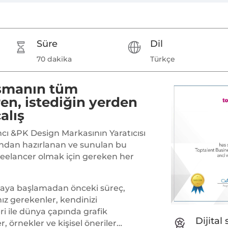
Süre
Dil
70 dakika
Türkçe
ışmanın tüm
ren, istediğin yerden
alış
cı &PK Design Markasının Yaratıcısı
ndan hazırlanan ve sunulan bu
reelancer olmak için gereken her
maya başlamadan önceki süreç,
 gerekenler, kendinizi
i ile dünya çapında grafik
Dijital 
, örnekler ve kişisel öneriler…