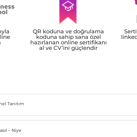
ıyla
QR koduna ve doğrulama
Sert
line
koduna sahip sana özel
linked
a
hazırlanan online sertifikanı
al ve CV’ini güçlendir
nel Tanıtım
sıl – Niye