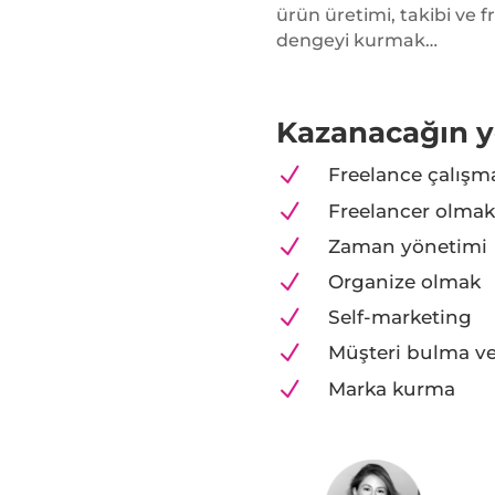
ürün üretimi, takibi ve f
dengeyi kurmak…
Kazanacağın y
N
Freelance çalışm
N
Freelancer olma
N
Zaman yönetimi
N
Organize olmak
N
Self-marketing
N
Müşteri bulma v
N
Marka kurma