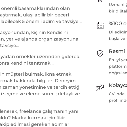
Uzmanlığı
n önemli basamaklarından olan
bir dijita
tırmak, ulaşılabilir bir beceri
ılabilecek 5 önemli adım ve tavsiye…
%100 o
Dilediği
asyonundan, kişinin kendisini
başla ve
an, yer ve ajanda organizasyonuna
 tavsiye…
Resmi 
yadan örnekler üzerinden giderek,
En iyi ye
onra kendini tanıtmak…
platform
doğrula
için müşteri bulmak, ikna etmek,
 kurmak hakkında bilgiler. Deneyim
Kolayca
n zaman yönetimine ve tercih ettiği
i seçme ve eleme süreci; detaylı ve
CV’inde,
profilind
klenerek, freelance çalışmanın yanı
uldu? Marka kurmak için fikir
kip edilmesi gereken adımlar,