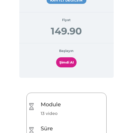
KAYITLI DEĞILSIN
Fiyat
149.90
Başlayın
Şimdi Al
Module
13 video
Süre