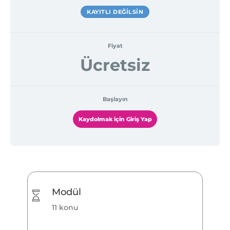
KAYITLI DEĞILSIN
Fiyat
Ücretsiz
Başlayın
Kaydolmak için Giriş Yap
Modül
11 konu