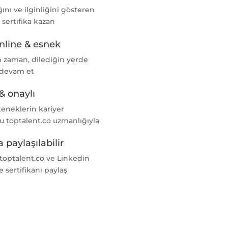
nı ve ilginliğini gösteren
l sertifika kazan
nline & esnek
n zaman, dilediğin yerde
 devam et
& onaylı
teneklerin kariyer
u toptalent.co uzmanlığıyla
 paylaşılabilir
 toptalent.co ve Linkedin
e sertifikanı paylaş