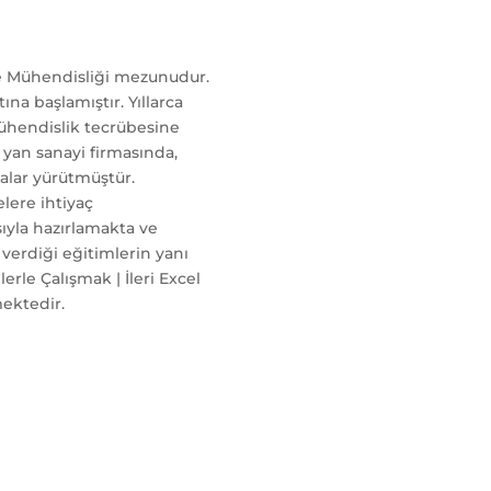
me Mühendisliği mezunudur.
na başlamıştır. Yıllarca
ühendislik tecrübesine
 yan sanayi firmasında,
malar yürütmüştür.
elere ihtiyaç
ıyla hazırlamakta ve
 verdiği eğitimlerin yanı
lerle Çalışmak | İleri Excel
mektedir.