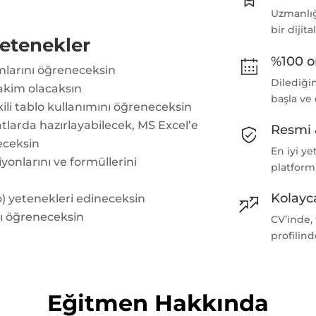
Uzmanlığı
bir dijita
etenekler
%100 o
larını öğreneceksin
Dilediği
akim olacaksın
başla ve
ili tablo kullanımını öğreneceksin
atlarda hazırlayabilecek, MS Excel’e
Resmi 
leceksin
En iyi ye
iyonlarını ve formüllerini
platform
Kolayca
o) yetenekleri edineceksin
nı öğreneceksin
CV’inde,
profilind
Eğitmen Hakkında