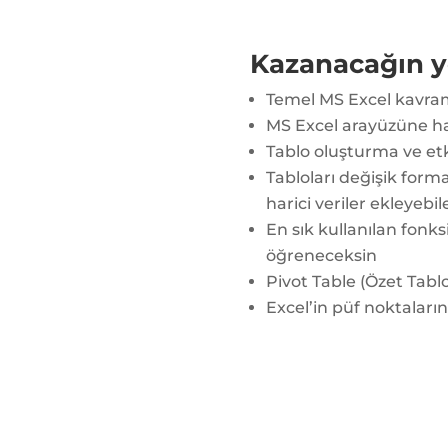
Kazanacağın y
Temel MS Excel kavram
MS Excel arayüzüne h
Tablo oluşturma ve etk
Tabloları değişik form
harici veriler ekleyebi
En sık kullanılan fonks
öğreneceksin
Pivot Table (Özet Tabl
Excel’in püf noktaları