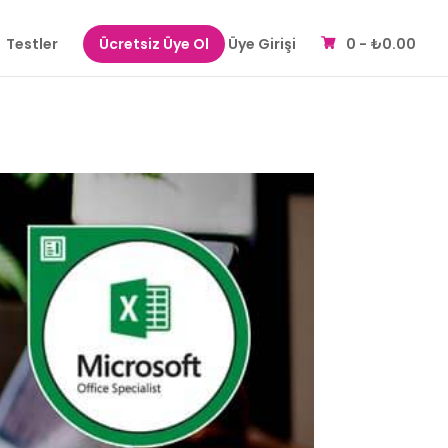
Testler
Ücretsiz Üye Ol
Üye Girişi
0 -
₺
0.00