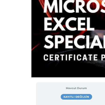
Mevcut Durum
KAYITLI DEĞILSIN