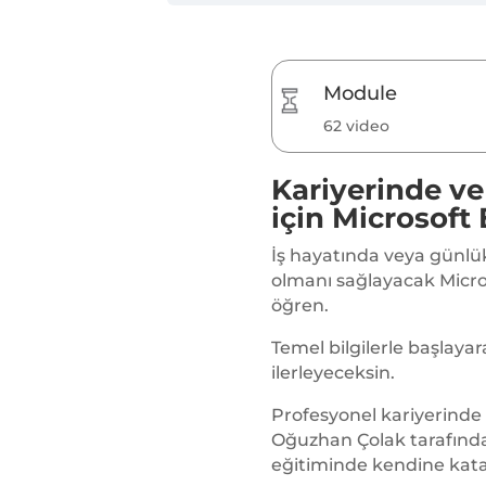
Module
62 video
Kariyerinde ve
için Microsoft
İş hayatında veya günlük
olmanı sağlayacak Micro
öğren.
Temel bilgilerle başlayara
ilerleyeceksin.
Profesyonel kariyerind
Oğuzhan Çolak tarafında
eğitiminde kendine kata