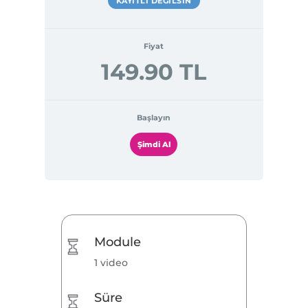
KAYITLI DEĞILSIN
Fiyat
149.90 TL
Başlayın
Şimdi Al
Module
1 video
Süre