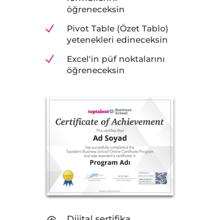
öğreneceksin
N
Pivot Table (Özet Tablo)
yetenekleri edineceksin
N
Excel'in püf noktalarını
öğreneceksin
Dijital sertifika