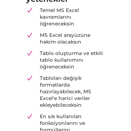
N
Temel MS Excel
kavramlarını
öğreneceksin
N
MS Excel arayüzüne
hakim olacaksın
N
Tablo oluşturma ve etkili
tablo kullanımını
öğreneceksin
N
Tabloları değişik
formatlarda
hazırlayabilecek, MS
Excel'e harici veriler
ekleyebileceksin
N
En sık kullanılan
fonksiyonlarını ve
formüllerini