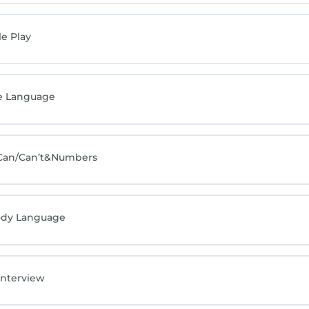
e Play
ne Language
 Can/Can’t&Numbers
Body Language
Interview