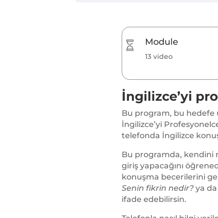
Module
13 video
İngilizce’yi p
Bu program, bu hedefe u
İngilizce’yi Profesyonelc
telefonda İngilizce konuş
Bu programda, kendini nas
giriş yapacağını öğrenece
konuşma becerilerini gel
Senin fikrin nedir?
ya d
ifade edebilirsin.