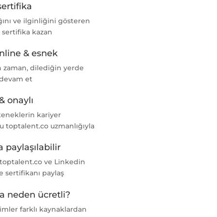
sertifika
nı ve ilginliğini gösteren
l sertifika kazan
nline & esnek
n zaman, dilediğin yerde
 devam et
& onaylı
teneklerin kariyer
u toptalent.co uzmanlığıyla
 paylaşılabilir
 toptalent.co ve Linkedin
e sertifikanı paylaş
ka neden ücretli?
imler farklı kaynaklardan