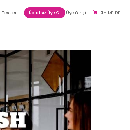
Testler
Ücretsiz Üye Ol
Üye Girişi
0 -
₺
0.00