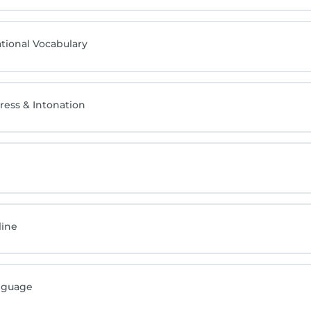
ational Vocabulary
ress & Intonation
line
anguage