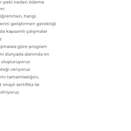
ilir peki neden ödeme
m:
 öğrenmen, hangi
erini geliştirmen gerektiği
a kapsamlı çalışmalar
z
ışmalara göre program
rini dünyada alanında en
n oluşturuyoruz
steği veriyoruz
mı tamamladığını,
 onaylı sertifika ile
diriyoruz.