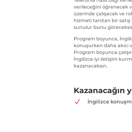
Telefonla nasıl bilgi veri
verileceğini öğrenecek v
üzerinde çalışacak ve ro
hizmeti tanıtan bir satış
sunulur bunu göreceksi
Program boyunca, İngili
konuşurken daha akıcı 
Program boyunca çalışır
İngilizce iyi iletişim kur
kazanacaksın.
Kazanacağın y
N
İngilizce konuşm