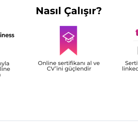
Nasıl Çalışır?
Online sertifikanı al ve
Sert
ıyla
CV’ini güçlendir
linked
line
a