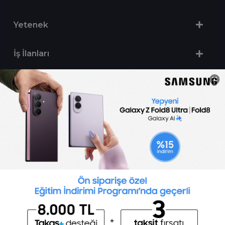
Yetenek
İş İlanları
Sertifika Programları
Yetenek Testleri
İşveren
Toptalent Marka ve İnsan Kaynakları Danışmanlığı Limited Şirketi Özel İstihdam Bürosu