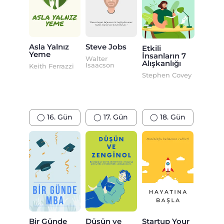
Asla Yalnız
Steve Jobs
Etkili
Yeme
İnsanların 7
Walter
Alışkanlığı
Isaacson
Keith Ferrazzi
Stephen Covey
◯ 16. Gün
◯ 17. Gün
◯ 18. Gün
Bir Günde
Düşün ve
Startup Your