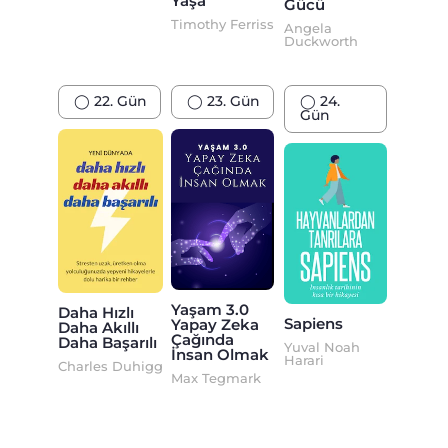
Yaşa
Gücü
Timothy Ferriss
Angela
Duckworth
◯ 22. Gün
◯ 23. Gün
◯ 24.
Gün
Yaşam 3.0
Daha Hızlı
Sapiens
Yapay Zeka
Daha Akıllı
Çağında
Daha Başarılı
Yuval Noah
İnsan Olmak
Harari
Charles Duhigg
Max Tegmark