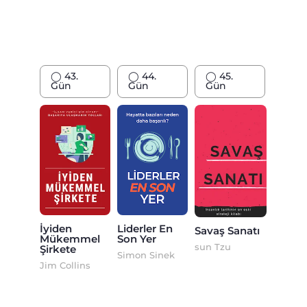
◯ 43.
◯ 44.
◯ 45.
Gün
Gün
Gün
İyiden
Liderler En
Savaş Sanatı
Mükemmel
Son Yer
sun Tzu
Şirkete
Simon Sinek
Jim Collins