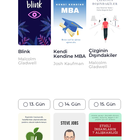
Çizginin
Blink
Kendi
Dışındakiler
Kendine MBA
Malcolm
Malcolm
Gladwell
Josh Kaufman
Gladwell
◯ 13. Gün
◯ 14. Gün
◯ 15. Gün