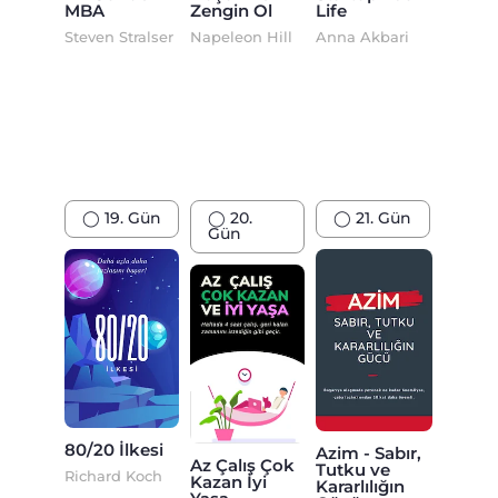
MBA
Zengin Ol
Life
Steven Stralser
Napeleon Hill
Anna Akbari
◯ 19. Gün
◯ 20.
◯ 21. Gün
Gün
80/20 İlkesi
Azim - Sabır,
Az Çalış Çok
Tutku ve
Richard Koch
Kazan İyi
Kararlılığın