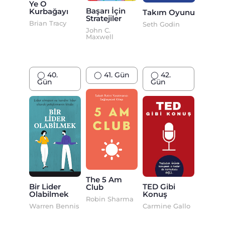
Ye O
Başarı İçin
Kurbağayı
Takım Oyunu
Stratejiler
Brian Tracy
Seth Godin
John C.
Maxwell
◯ 40.
◯ 41. Gün
◯ 42.
Gün
Gün
The 5 Am
Bir Lider
TED Gibi
Club
Olabilmek
Konuş
Robin Sharma
Warren Bennis
Carmine Gallo