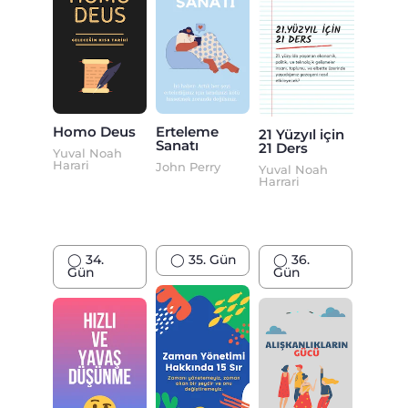
Homo Deus
Erteleme
21 Yüzyıl için
Sanatı
21 Ders
Yuval Noah
Harari
John Perry
Yuval Noah
Harrari
◯ 34.
◯ 35. Gün
◯ 36.
Gün
Gün