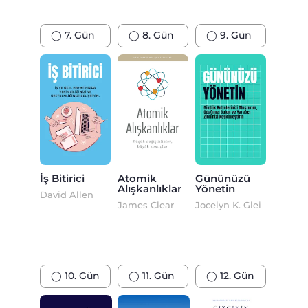
◯ 7. Gün
◯ 8. Gün
◯ 9. Gün
İş Bitirici
Atomik
Gününüzü
Alışkanlıklar
Yönetin
David Allen
James Clear
Jocelyn K. Glei
◯ 10. Gün
◯ 11. Gün
◯ 12. Gün