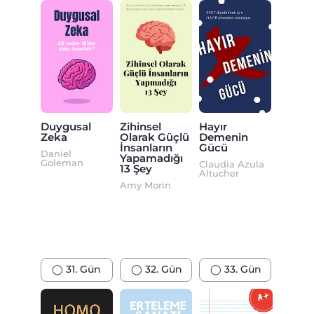
Duygusal
Zihinsel
Hayır
Zeka
Olarak Güçlü
Demenin
İnsanların
Gücü
Daniel
Yapamadığı
Goleman
Claudia Azula
13 Şey
Altucher
Amy Morin
◯ 31. Gün
◯ 32. Gün
◯ 33. Gün