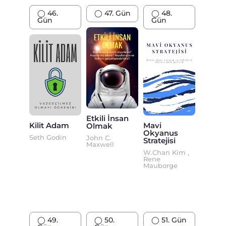
◯ 46.
◯ 47. Gün
◯ 48.
Gün
Gün
Etkili İnsan
Kilit Adam
Mavi
Olmak
Okyanus
Seth Godin
John C.
Stratejisi
Maxwell
W.Chan Kim ,
Rene
Mauborge
◯ 49.
◯ 50.
◯ 51. Gün