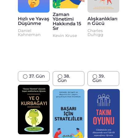
Zaman
Hızlı ve Yavaş
Alışkanlıkları
Yönetimi
Düşünme
n Gücü
Hakkında 15
Sır
Daniel
Charles
Kahneman
Duhigg
Kevin Kruse
◯ 37. Gün
◯ 38.
◯ 39.
Gün
Gün