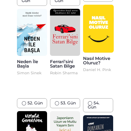
Gün
Gün
Nasıl Motive
Neden İle
Ferrari’sini
Oluruz?
Başla
Satan Bilge
Daniel H. Pink
Simon Sinek
Robin Sharma
◯ 52. Gün
◯ 53. Gün
◯ 54.
Gün