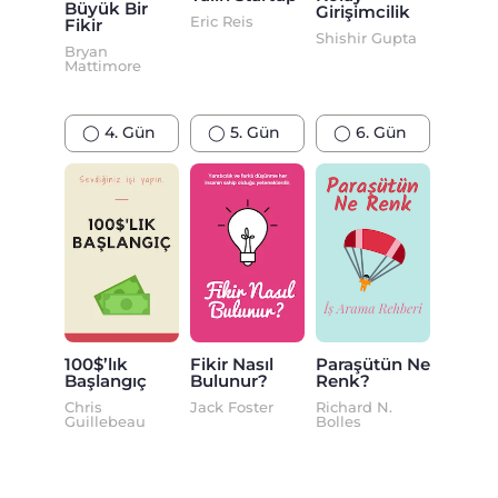
Büyük Bir
Girişimcilik
Eric Reis
Fikir
Shishir Gupta
Bryan
Mattimore
◯ 4. Gün
◯ 5. Gün
◯ 6. Gün
100$’lık
Fikir Nasıl
Paraşütün Ne
Başlangıç
Bulunur?
Renk?
Chris
Jack Foster
Richard N.
Guillebeau
Bolles