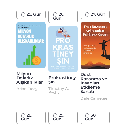
◯ 25. Gün
◯ 26.
◯ 27. Gün
Gün
Milyon
Dost
Prokrastiney
Dolarlık
Kazanma ve
şın
Alışkanlıklar
İnsanları
Etkileme
Timothy A.
Brian Tracy
Sanatı
Pychyl
Dale Carnegie
◯ 28.
◯ 29.
◯ 30.
Gün
Gün
Gün