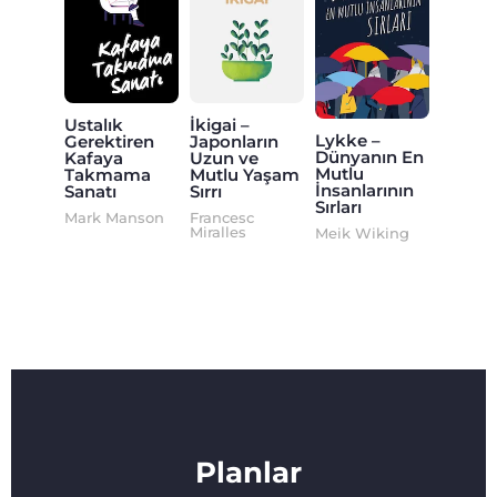
Ustalık
İkigai –
Lykke –
Gerektiren
Japonların
Dünyanın En
Kafaya
Uzun ve
Mutlu
Takmama
Mutlu Yaşam
İnsanlarının
Sanatı
Sırrı
Sırları
Mark Manson
Francesc
Miralles
Meik Wiking
Planlar