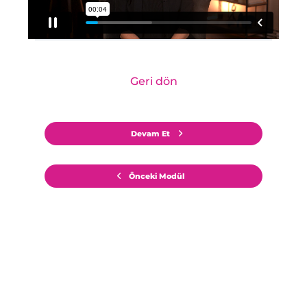
Geri dön
Devam Et
Önceki Modül