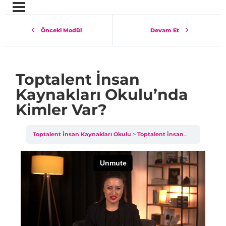
Önceki Modül
Devam Et
Toptalent İnsan
Kaynakları Okulu’nda
Kimler Var?
Toptalent İnsan Kaynakları Okulu
Toptalent İnsan Kaynakları Okulu’nda Kimler Var?