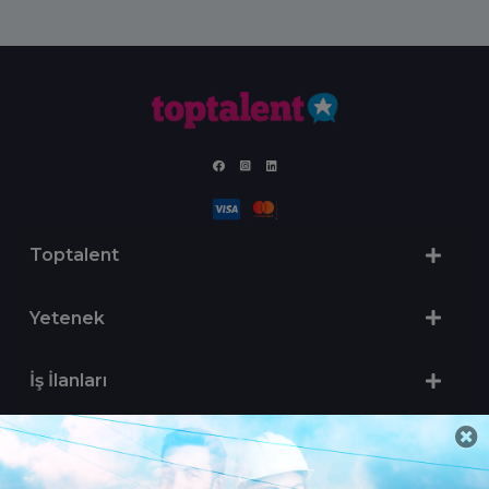
Toptalent
Yetenek
İş İlanları
Sertifika Programları