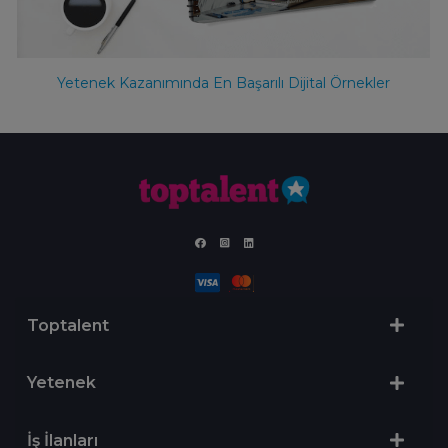
Yetenek Kazanımında En Başarılı Dijital Örnekler
Toptalent
Yetenek
İş İlanları