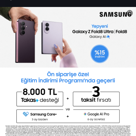
Sertifika Programları
Yetenek Testleri
İşveren
Toptalent Marka ve İnsan Kaynakları Danışmanlığı Limited Şirketi Özel İstihdam Bürosu
Olarak 11 / 11 / 2024 - 10 / 11 / 2027 tarihleri arasında faaliyette bulunmak üzere, Türkiye İş
Kurumu tarafından 05.11.2024 tarih ve 16998526 sayılı karar uyarınca 1251 nolu belge ile faaliyet
göstermektedir.Toptalent İş İlanları için tıklayın. 4904 sayılı kanun uyarınca iş arayanlardan
ücret alınmayacak ve menfaat temin edilmeyecektir.
Türkiye İş Kurumu İstanbul İl Müdürlüğü: 0 212 249 29 87 | Türkiye iş Kurumu İstanbul Çalışma
ve İş Kurumu Bahçelievler Hizmet Merkezi
Toptalent 2026 © Tüm Hakları Saklıdır.