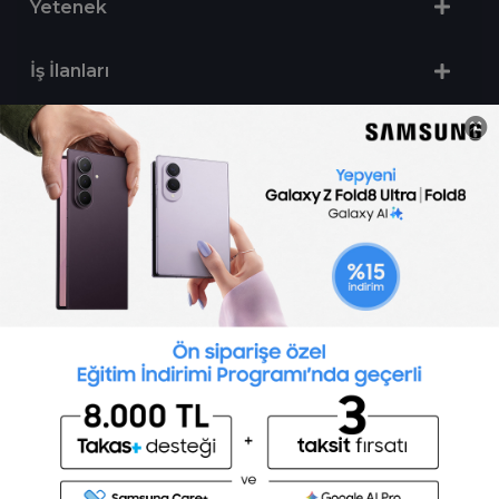
Yetenek
İş İlanları
Sertifika Programları
Yetenek Testleri
İşveren
Toptalent Marka ve İnsan Kaynakları Danışmanlığı Limited Şirketi Özel İstihdam Bürosu
Olarak 11 / 11 / 2024 - 10 / 11 / 2027 tarihleri arasında faaliyette bulunmak üzere, Türkiye İş
Kurumu tarafından 05.11.2024 tarih ve 16998526 sayılı karar uyarınca 1251 nolu belge ile faaliyet
göstermektedir.Toptalent İş İlanları için tıklayın. 4904 sayılı kanun uyarınca iş arayanlardan