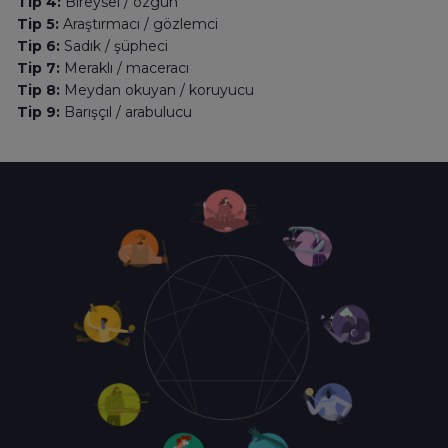
Tip 4:
Bireysel / özgün
Tip 5:
Araştırmacı / gözlemci
Tip 6:
Sadık / şüpheci
Tip 7:
Meraklı / maceracı
Tip 8:
Meydan okuyan / koruyucu
Tip 9:
Barışçıl / arabulucu