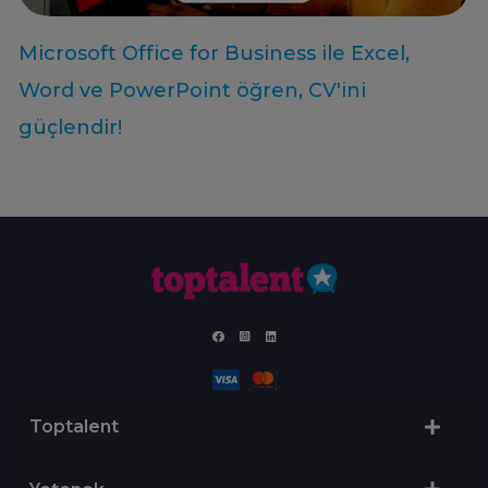
Microsoft Office for Business ile Excel,
Word ve PowerPoint öğren, CV'ini
güçlendir!
Toptalent