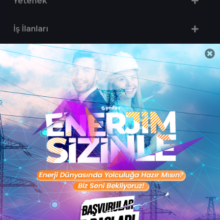
Yetenek
İş İlanları
Sertifika Programları
Yetenek Testleri
İşveren
Toptalent Marka ve İnsan Kaynakları Danışmanlığı Limited Şirketi Özel İstihdam Bürosu
Olarak 11 / 11 / 2024 - 10 / 11 / 2027 tarihleri arasında faaliyette bulunmak üzere, Türkiye İş
Kurumu tarafından 05.11.2024 tarih ve 16998526 sayılı karar uyarınca 1251 nolu belge ile faaliyet
göstermektedir.Toptalent İş İlanları için tıklayın. 4904 sayılı kanun uyarınca iş arayanlardan