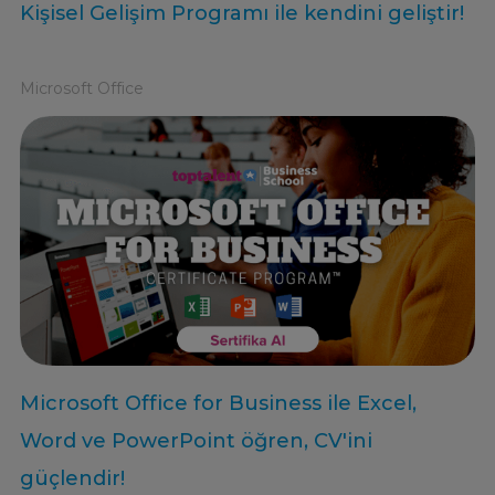
Kişisel Gelişim Programı ile kendini geliştir!
Microsoft Office
Microsoft Office for Business ile Excel,
Word ve PowerPoint öğren, CV'ini
güçlendir!