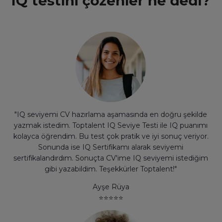
IQ testini çözenler ne dedi?
"IQ seviyemi
CV hazırlama aşamasında
en doğru şekilde
yazmak istedim. Toptalent IQ Seviye Testi ile IQ puanımı
kolayca öğrendim. Bu test çok pratik ve iyi sonuç veriyor.
Sonunda ise IQ Sertifikamı alarak seviyemi
sertifikalandırdım. Sonuçta CV'ime IQ seviyemi istediğim
gibi yazabildim. Teşekkürler Toptalent!"
Ayşe Rüya
⭐
⭐
⭐
⭐
⭐