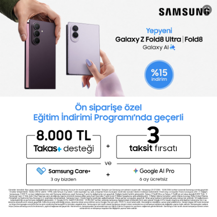
3 Adımda Değerlendirme
Nasıl Yapılır?
Aday değerlendirme sürecimiz basittir:
değerlendirmenizi oluşturun, adayları davet
edin ve sonuçları görün.