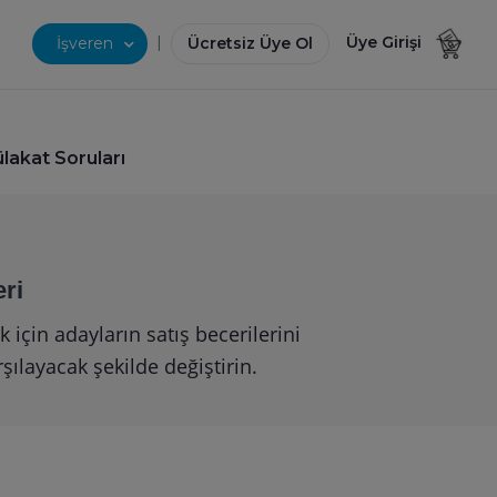
|
Üye Girişi
İşveren
Ücretsiz Üye Ol
lakat Soruları
ri
için adayların satış becerilerini
şılayacak şekilde değiştirin.