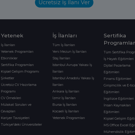
Ücretsiz İş İlanı Ver
Yetenek
İş İlanları
Sertifika
Programlar
İş İlanları
Tüm İş İlanları
Yetenek Programları
Yeni Mezun İş İlanları
Tüm Sertifika Prog
Etkinlikler
Staj İlanları
İş Hayatı Eğitimleri
Sertifika Programları
İstanbul Avrupa Yakası İş
Dijital Pazarlama
Kişisel Gelişim Programı
İlanları
Eğitimleri
Şirketler
İstanbul Anadolu Yakası İş
Finans Eğitimleri
Ücretsiz CV Hazırlama
İlanları
Girişimcilik ve E-tic
Programı
Ankara İş İlanları
Eğitimleri
CV Örnekleri
İzmir İş İlanları
İngilizce Eğitimleri
Mülakat Soruları ve
Bursa İş İlanları
İnsan Kaynakları
Cevapları
Kocaeli İş İlanları
Eğitimleri
Kariyer Tavsiyeleri
Yetenek Programları
Kişisel Gelişim Eğit
Türkiye'deki Üniversiteler
MS Office Excel Eği
Mühendislik Eğitim