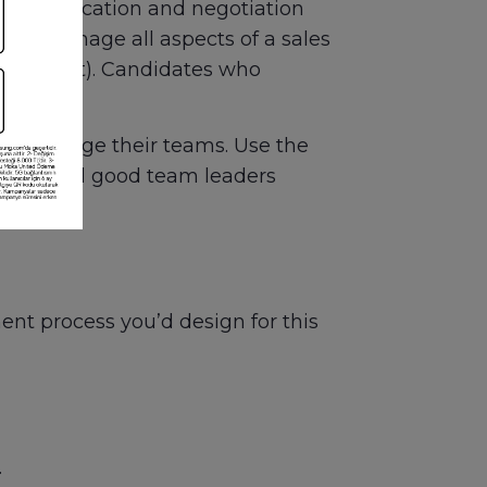
nt communication and negotiation
le to manage all aspects of a sales
w product). Candidates who
process.
ely manage their teams. Use the
ynamic and good team leaders
t process you’d design for this
.