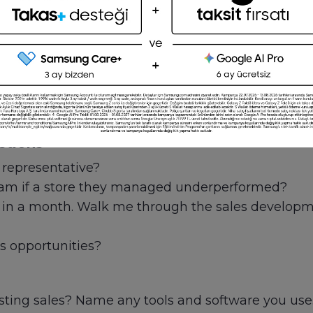
 all sales roles, look for candidates with excelle
ious experience in a senior sales position and be ab
d new customers, open a new store and launch a ne
ue forecasts will stand out during the interview 
agers) will need to travel regularly and/or remot
 questions to identify candidates who are both d
stions
 representative?
am if a store they managed underperformed?
in a month. Walk me through the sales developmen
s opportunities?
sting sales? Name any tools and software you use