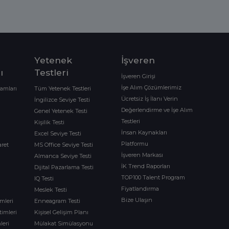
Yetenek
İşveren
ı
Testleri
İşveren Girişi
İşe Alım Çözümlerimiz
ramları
Tüm Yetenek Testleri
Ücretsiz İş İlanı Verin
İngilizce Seviye Testi
Değerlendirme ve İşe Alım
Genel Yetenek Testi
Testleri
Kişilik Testi
İnsan Kaynakları
Excel Seviye Testi
Platformu
aret
MS Office Seviye Testi
İşveren Markası
Almanca Seviye Testi
İK Trend Raporları
Dijital Pazarlama Testi
TOP100 Talent Program
IQ Testi
Fiyatlandırma
Meslek Testi
Bize Ulaşın
imleri
Enneagram Testi
timleri
Kişisel Gelişim Planı
leri
Mülakat Simülasyonu