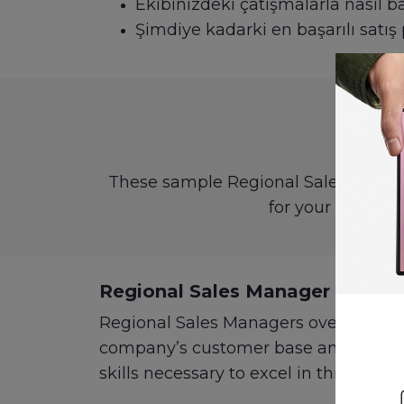
Ekibinizdeki çatışmalarla nasıl b
Şimdiye kadarki en başarılı satış 
R
These sample Regional Sales Manager 
for your company
Regional Sales Manager Interv
Regional Sales Managers oversee and g
company’s customer base and track c
skills necessary to excel in this role.