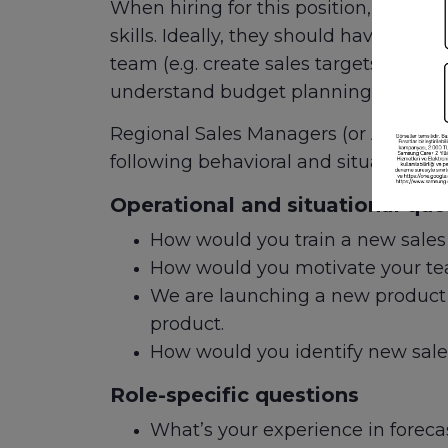
When hiring for this position, as with
skills. Ideally, they should have prev
team (e.g. create sales targets, fin
understand budget planning and reven
Regional Sales Managers (or Area Man
following behavioral and situational
Operational and situational que
How would you train a new sales
How would you motivate your te
We are launching a new product 
product.
How would you identify new sale
Role-specific questions
What’s your experience in foreca