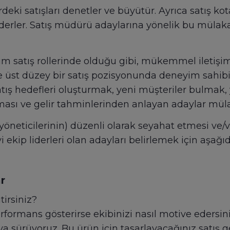
rdeki satışları denetler ve büyütür. Ayrıca satış kota
 ederler. Satış müdürü adaylarına yönelik bu mülaka
tüm satış rollerinde olduğu gibi, mükemmel iletiş
ce üst düzey bir satış pozisyonunda deneyim sahibi 
satış hedefleri oluşturmak, yeni müşteriler bulmak
ası ve gelir tahminlerinden anlayan adaylar müla
yöneticilerinin) düzenli olarak seyahat etmesi ve
ekip liderleri olan adayları belirlemek için aşağı
r
tirsiniz?
formans gösterirse ekibinizi nasıl motive edersin
aya sürüyoruz. Bu ürün için tasarlayacağınız satış 