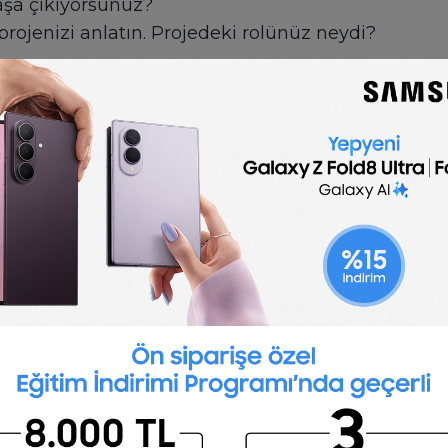
aşa çıkıyorsunuz?
projenizi anlatın. Projedeki rolünüz neydi?
🇬🇧
English
egional Sales Manager Interview Questions
interview questions can help you assess candidates
. Modify these questions to meet your specific jo
iew Questions
row sales in districts or specific regions. They al
ompetitors. These interview questions for sales 