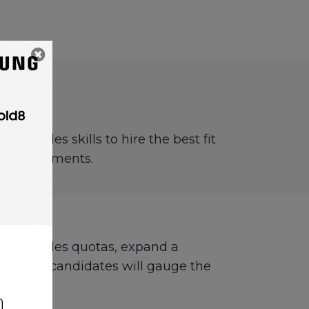
’ sales skills to hire the best fit
b requirements.
so set sales quotas, expand a
manager candidates will gauge the