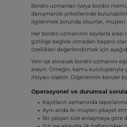
Bordro uzmanları (veya bordro memurlar
danışmanlık şirketlerinde bulunabilirl
ilgilenmek zorunda olsunlar, müşter
Her bordro uzmanının sayılarla arası iy
gizliliğe bağlılık olmadan başarılı o
özellikleri değerlendirmek için aşağıd
Yeni işe alınacak bordro uzmanını eğ
arayın. Örneğin, kamu kuruluşlarıyla 
ihtiyacı olabilir. Diğerlerinin benzer 
Operasyonel ve durumsal sorula
Kayıtların zamanında raporlanmas
Aynı anda iki müşteri şikayet etm
Bir çalışan size anlaşmaya göre da
Sizi işe alsaydık ilk haftanızdaki 