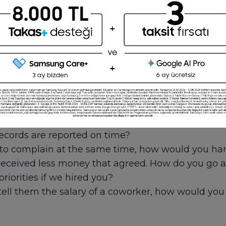
od with numbers. They can’t succeed without a stro
 skills and commitment to confidentiality. Things 
You can ask the following behavioral and situation
ires, be on the lookout for candidates who have th
alists who work with public organizations may ne
 plans). Others may need experience in a similar s
stions
cords are reported on time?
ce to complain at the same time, how would you han
received less money that agreed. How do you go a
riorities if we hired you?
 tell them the salary of a coworker, how would yo