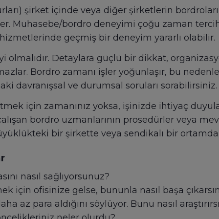
ı) şirket içinde veya diğer şirketlerin bordroları
er. Muhasebe/bordro deneyimi çoğu zaman tercih edi
i hizmetlerinde geçmiş
bir deneyim
yararlı olabilir.
i olmalıdır. Detaylara güçlü bir dikkat, organizasy
lamazlar. Bordro zamanı işler yoğunlaşır, bu nedenl
aki davranışsal ve durumsal soruları sorabilirsiniz.
itmek için zamanınız yoksa, işinizde ihtiyaç duyu
çalışan bordro uzmanlarının prosedürler veya mevz
büyüklükteki bir şirkette veya sendikalı bir ortamda
r
ını nasıl sağlıyorsunuz?
ek için ofisinize gelse, bununla nasıl başa çıkarsı
ha az para aldığını söylüyor. Bunu nasıl araştırırs
öncelikleriniz neler olurdu?