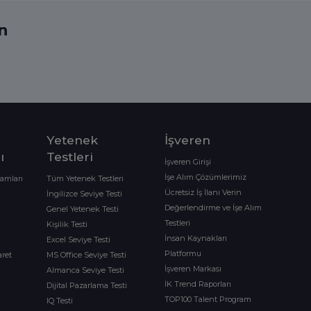
ın
Yetenek
İşveren
ı
Testleri
İşveren Girişi
İşe Alım Çözümlerimiz
ramları
Tüm Yetenek Testleri
Ücretsiz İş İlanı Verin
İngilizce Seviye Testi
Değerlendirme ve İşe Alım
Genel Yetenek Testi
Testleri
Kişilik Testi
İnsan Kaynakları
Excel Seviye Testi
Platformu
aret
MS Office Seviye Testi
İşveren Markası
Almanca Seviye Testi
İK Trend Raporları
Dijital Pazarlama Testi
TOP100 Talent Program
IQ Testi