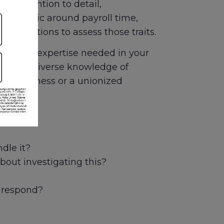
ng attention to detail,
get hectic around payroll time,
al questions to assess those traits.
e kind of expertise needed in your
ed more diverse knowledge of
ized business or a unionized
dle it?
bout investigating this?
u respond?