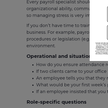
Every payroll specialist should be go
organizational ability, communication
so managing stress is very important. 
If you don’t have time to train new h
business. For example, payroll speci
procedures or legislation (e.g. 403(b)
environment.
Operational and situational que
How do you ensure attendance re
If two clients came to your offi
An employee tells you that they 
What would be your first week’s p
If an employee insisted that you
Role-specific questions