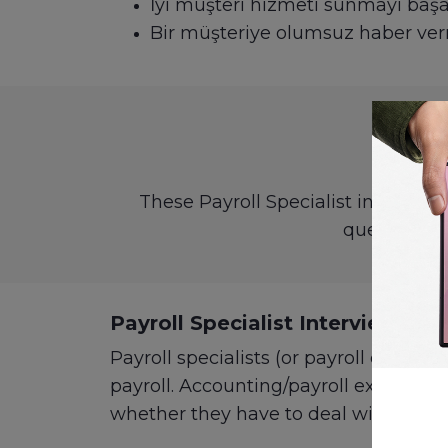
İyi müşteri hizmeti sunmayı baş
Bir müşteriye olumsuz haber ve
These Payroll Specialist interview
questions t
Payroll Specialist Interview Qu
Payroll specialists (or payroll clerk
payroll. Accounting/payroll experienc
whether they have to deal with interna