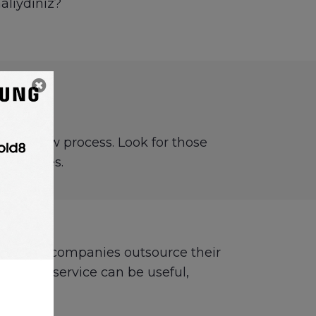
alıydınız?
 interview process. Look for those
candidates.
ere other companies outsource their
ustomer service can be useful,