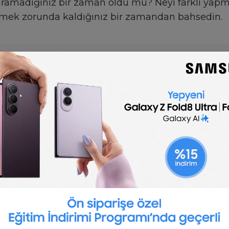
aramadığınız bir zaman oldu mu? Neyi farklı yapm
rmek zorunda kaldığınız bir zamandan bahsedin.
🇬🇧
English
Payroll Specialist Interview Questions
 questions can assist you in designing an effective
hat will help you find what you are looking for in 
estions
s) can be found in-house or in consultancy firms wh
e is preferred most of the time. A background in c
l or external clients.