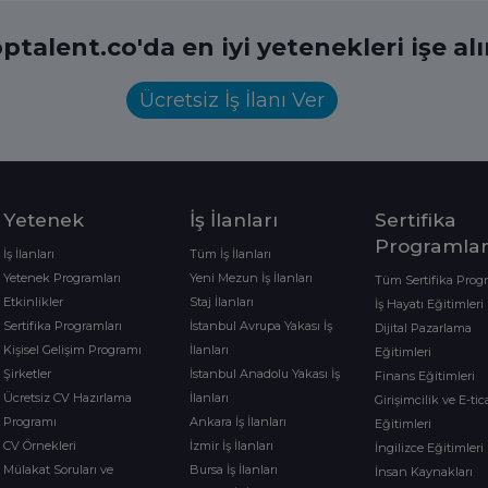
ptalent.co'da en iyi yetenekleri işe al
Ücretsiz İş İlanı Ver
Yetenek
İş İlanları
Sertifika
Programlar
İş İlanları
Tüm İş İlanları
Yetenek Programları
Yeni Mezun İş İlanları
Tüm Sertifika Prog
Etkinlikler
Staj İlanları
İş Hayatı Eğitimleri
Sertifika Programları
İstanbul Avrupa Yakası İş
Dijital Pazarlama
Kişisel Gelişim Programı
İlanları
Eğitimleri
Şirketler
İstanbul Anadolu Yakası İş
Finans Eğitimleri
Ücretsiz CV Hazırlama
İlanları
Girişimcilik ve E-tic
Programı
Ankara İş İlanları
Eğitimleri
CV Örnekleri
İzmir İş İlanları
İngilizce Eğitimleri
Mülakat Soruları ve
Bursa İş İlanları
İnsan Kaynakları