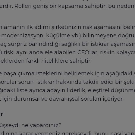
dir. Rolleri geniş bir kapsama sahiptir, bu nedenl
anlamanın ilk adımı şirketinizin risk aşamasını bel
iği, modernizasyon, küçülme vb.) bilinmeyene doğr
aç sürpriz barındırdığı sağlıklı bir istikrar aşama
 riski aynı anda ele alabilen CFO'lar, riskin kolay
klerden farklı niteliklere sahiptir.
le başa çıkma isteklerini belirlemek için aşağıdaki 
rular sorun. İstikrar hakkında takdir edici bir şek
ğıdaki liste ayrıca adayın liderlik, eleştirel düşünm
çin durumsal ve davranışsal soruları içeriyor.
r
 düşseydi ne yapardınız?
madığına karar vermeniz gerekseydi, bunu nasıl yap