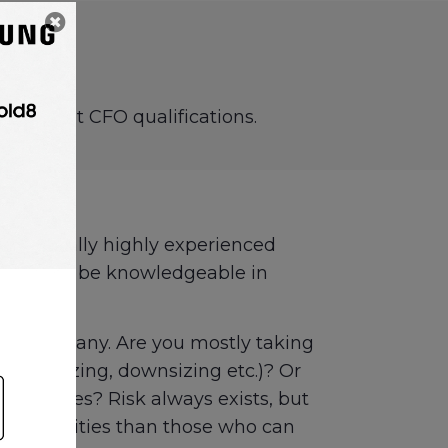
mportant CFO qualifications.
re typically highly experienced
tes should be knowledgeable in
 your company. Are you mostly taking
modernizing, downsizing etc.)? Or
 surprises? Risk always exists, but
rent qualities than those who can