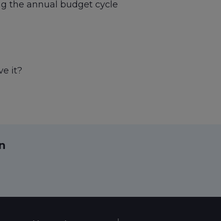
g the annual budget cycle
e it?
ın