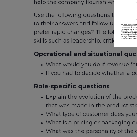
help the company flourish when risk 
Use the following questions to determi
to their answers and follow up with p
prefer rapid changes? The following li
skills such as leadership, critical thin
Operational and situational que
What would you do if revenue for
If you had to decide whether a po
Role-specific questions
Explain the evolution of the pro
that was made in the product str
What type of customer does your
What is a pricing or packaging 
What was the personality of the 