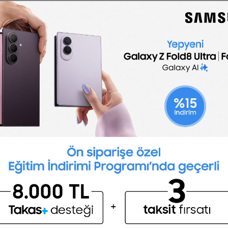
🇬🇧
English
CFO Interview Questions
 will help you gear interviews towards the most i
e heads of a company’s financial department. They’
 Their role has a large scope so the best candida
ve CFO interview is to determine the risk stage of
ket, product and financial risk (product change, 
ty where your environment and near future hold few
isks simultaneously in a turbulent time have diffe