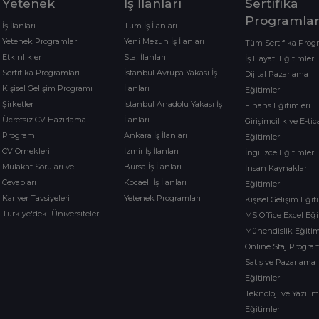
Yetenek
İş İlanları
Sertifika
Programlar
İş İlanları
Tüm İş İlanları
Yetenek Programları
Yeni Mezun İş İlanları
Tüm Sertifika Prog
Etkinlikler
Staj İlanları
İş Hayatı Eğitimleri
Sertifika Programları
İstanbul Avrupa Yakası İş
Dijital Pazarlama
Kişisel Gelişim Programı
İlanları
Eğitimleri
Şirketler
İstanbul Anadolu Yakası İş
Finans Eğitimleri
Ücretsiz CV Hazırlama
İlanları
Girişimcilik ve E-tic
Programı
Ankara İş İlanları
Eğitimleri
CV Örnekleri
İzmir İş İlanları
İngilizce Eğitimleri
Mülakat Soruları ve
Bursa İş İlanları
İnsan Kaynakları
Cevapları
Kocaeli İş İlanları
Eğitimleri
Kariyer Tavsiyeleri
Yetenek Programları
Kişisel Gelişim Eğit
Türkiye'deki Üniversiteler
MS Office Excel Eği
Mühendislik Eğitim
Online Staj Program
Satış ve Pazarlama
Eğitimleri
Teknoloji ve Yazılı
Eğitimleri