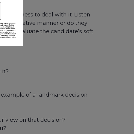
willingness to deal with it. Listen
an appreciative manner or do they
ons to evaluate the candidate’s soft
 it?
n example of a landmark decision
r view on that decision?
ou?