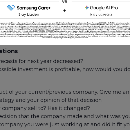
is easily manageable.
ne the candidate’s experience with risk and their 
robing questions. Do they talk about stability in 
st also includes situational and behavioral questi
king and strategizing.
stions
ecasts for next year decreased?
ssible investment is profitable, how would you do
duct of your current/previous company. Give me a
ategy and your opinion of that decision
 company sell to? Has it changed?
decision that the company made and what was you
company you were just working at and did it fit y