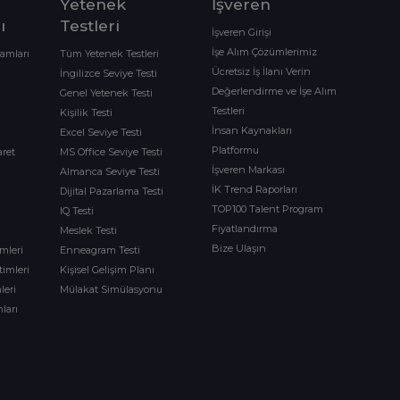
Yetenek
İşveren
ı
Testleri
İşveren Girişi
İşe Alım Çözümlerimiz
ramları
Tüm Yetenek Testleri
Ücretsiz İş İlanı Verin
İngilizce Seviye Testi
Değerlendirme ve İşe Alım
Genel Yetenek Testi
Testleri
Kişilik Testi
İnsan Kaynakları
Excel Seviye Testi
Platformu
aret
MS Office Seviye Testi
İşveren Markası
Almanca Seviye Testi
İK Trend Raporları
Dijital Pazarlama Testi
TOP100 Talent Program
IQ Testi
Fiyatlandırma
Meslek Testi
Bize Ulaşın
imleri
Enneagram Testi
timleri
Kişisel Gelişim Planı
leri
Mülakat Simülasyonu
ları
m