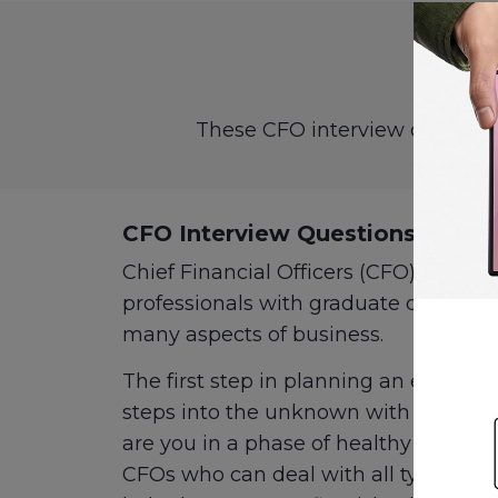
These CFO interview questions
CFO Interview Questions
Chief Financial Officers (CFO) are th
professionals with graduate degrees.
many aspects of business.
The first step in planning an effecti
steps into the unknown with high mar
are you in a phase of healthy stabili
CFOs who can deal with all types of r