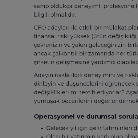
sahip oldukça deneyimli profesyoneller
bilgili olmalıdır.
CFO adayları ile etkili bir mülakat pl
finansal riski yüksek (ürün değişikl
çevrenizin ve yakın geleceğinizin birk
ancak çalkantılı bir zamanda her türlü
şirketin gelişmesine yardımcı olabilece
Adayın riskle ilgili deneyimini ve risk
dinleyin ve düşüncelerini öğrenecek so
değişiklikleri mi tercih ediyorlar? Aşa
yumuşak becerilerini değerlendirmek i
Operasyonel ve durumsal sorula
Gelecek yıl için gelir tahminleri
Olası bir yatırımın karlı olup ol