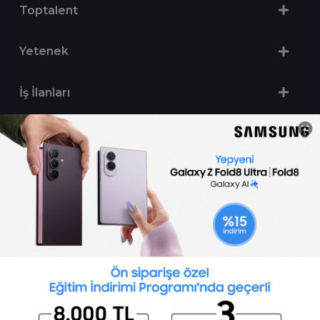
Toptalent
Yetenek
İş İlanları
Sertifika Programları
Yetenek Testleri
İşveren