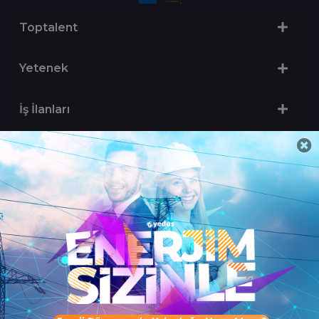
Toptalent
Yetenek
İş İlanları
Sertifika Programları
Yetenek Testleri
İşveren