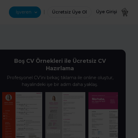
|
Üye Girişi
İşveren
Ücretsiz Üye Ol
Boş CV Örnekleri ile Ücretsiz CV
Hazırlama
Profesyonel CV’ini birkaç tıklama ile online oluştur,
hayalindeki işe bir adım daha yaklaş.