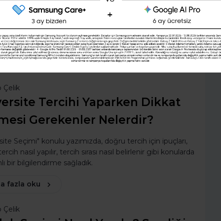
mızda, Instagram’da para kazanma yollarının neler
na ve Instagram’dan para kazanmak için Instagram
ın nasıl olması gerektiğine değindik.
a fazla oku
 Çelik
ersite Tercihi Yaparken Dikkat
mesi Gerekenler Nelerdir?
site Seçimi" konulu yazımızda, doğru tercih için ipuçları,
cih nasıl yapılır, tercih sırası nasıl belirlenir gibi konularda
ı bir bilgilendirme sağladık.
a fazla oku
 Çelik