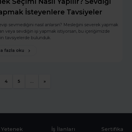
ek Seçimi Nasıl Yapılır? Sevdiği
Yapmak İsteyenlere Tavsiyeler
 sevip sevmediğini nasıl anlarsın? Mesleğini severek yapmak
san veya sevdiğin işi yapmak istiyorsan, bu içeriğimizde
çin tavsiyelerde bulunduk.
a fazla oku
4
5
…
»
Yetenek
İş İlanları
Sertifika