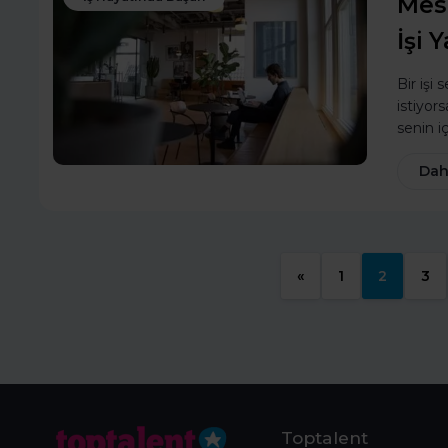
Mesl
İşi 
Bir işi
istiyor
senin i
Dah
«
1
2
3
Toptalent