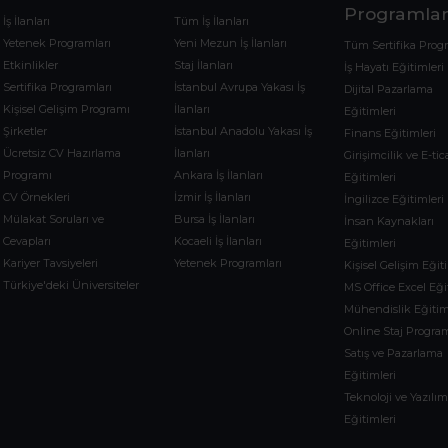
Programlar
İş İlanları
Tüm İş İlanları
Yetenek Programları
Yeni Mezun İş İlanları
Tüm Sertifika Prog
Etkinlikler
Staj İlanları
İş Hayatı Eğitimleri
Sertifika Programları
İstanbul Avrupa Yakası İş
Dijital Pazarlama
Kişisel Gelişim Programı
İlanları
Eğitimleri
Şirketler
İstanbul Anadolu Yakası İş
Finans Eğitimleri
Ücretsiz CV Hazırlama
İlanları
Girişimcilik ve E-tic
Programı
Ankara İş İlanları
Eğitimleri
CV Örnekleri
İzmir İş İlanları
İngilizce Eğitimleri
Mülakat Soruları ve
Bursa İş İlanları
İnsan Kaynakları
Cevapları
Kocaeli İş İlanları
Eğitimleri
Kariyer Tavsiyeleri
Yetenek Programları
Kişisel Gelişim Eğit
Türkiye'deki Üniversiteler
MS Office Excel Eği
Mühendislik Eğitim
Online Staj Program
Satış ve Pazarlama
Eğitimleri
Teknoloji ve Yazılı
Eğitimleri