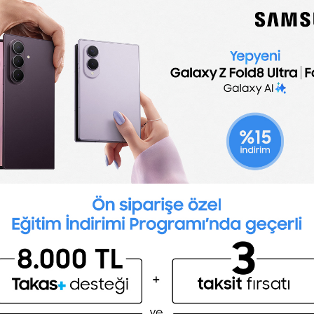
onunuzu geliştirmek için ipuçları burada!
a fazla oku
yük
ek Lisans Nedir? Nasıl Yapılır?
 yolculuğunuzda sizlere iş dünyasının kapılarını aralayacak
 duyduğunuz alanlarda uzmanlaşma fırsatı
abileceğiniz yüksek lisans programları hakkında her şey
mizde!
a fazla oku
İngilizce seviyeni öğrenmek
ister misin ?
ıldız
agram’dan Nasıl Para Kazanılır?
(A1,A2,B1,B2,C1,C2)
tagram'dan Para Kazanma
Şimdi değil
Evet
temleri