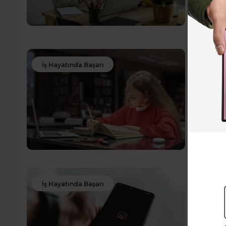
İnovasy
Dah
Sıla Bü
İş Hayatında Başarı
Yüks
Kariyer
ve ilgi
yakalay
içeriği
Dah
Büşra Y
İş Hayatında Başarı
Inst
Ins
Yön