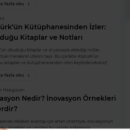
a fazla oku
ent
ürk'ün Kütüphanesinden İzler:
uğu Kitaplar ve Notları
'ün okuduğu kitaplar ve el yazısıyla eklediği notlar,
tüel merakının izlerini taşır. Bu içerikte Atatürk'ün
 kitapları ve kütüphanesinden izleri keşfedeceksiniz!
a fazla oku
ur Hepgüven
asyon Nedir? İnovasyon Örnekleri
rdir?
asında rekabet avantajı için artan önemiyle, inovasyonun
ğu, örnekleri ve çeşitleri bu yazıda açıklanıyor.