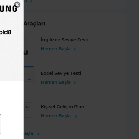
Şimdi Başla
Kariyer Araçları
İngilizce Seviye Testi
Hemen Başla
Excel Seviye Testi
Hemen Başla
Kişisel Gelişim Planı
Hemen Başla
Ücretsiz Başla