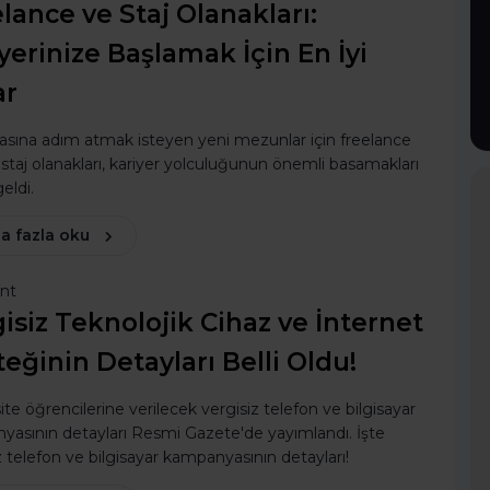
lance ve Staj Olanakları:
yerinize Başlamak İçin En İyi
ar
asına adım atmak isteyen yeni mezunlar için freelance
e staj olanakları, kariyer yolculuğunun önemli basamakları
eldi.
a fazla oku
ent
isiz Teknolojik Cihaz ve İnternet
eğinin Detayları Belli Oldu!
ite öğrencilerine verilecek vergisiz telefon ve bilgisayar
asının detayları Resmi Gazete'de yayımlandı. İşte
z telefon ve bilgisayar kampanyasının detayları!