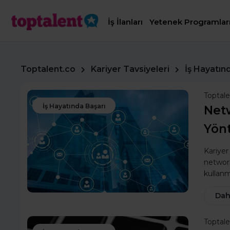
İş İlanları
Yetenek Programlar
Toptalent.co
Kariyer Tavsiyeleri
İş Hayatın
Toptal
İş Hayatında Başarı
Netw
Yönt
Kariyer
networ
kullanm
Dah
Toptal