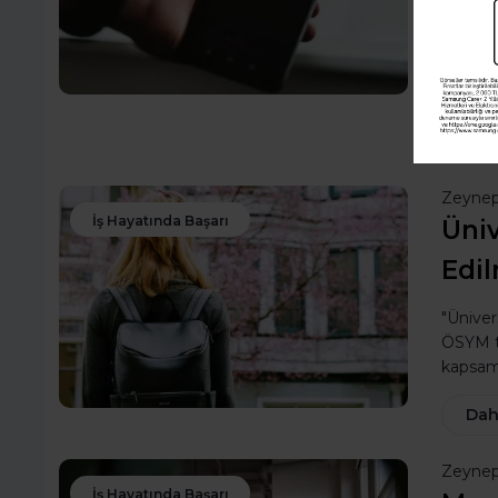
Bu yazı
olduğu
hesabın
Dah
Zeynep
İş Hayatında Başarı
Üniv
Edil
"Üniver
ÖSYM ter
kapsaml
Dah
Zeynep
İş Hayatında Başarı