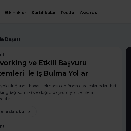
ı
Etkinlikler
Sertifikalar
Testler
Awards
da Başarı
ent
orking ve Etkili Başvuru
emleri ile İş Bulma Yolları
 yolculuğunda başarılı olmanın en önemli adımlarından biri
king (ağ kurma) ve doğru başvuru yöntemlerini
aktır.
a fazla oku
ent