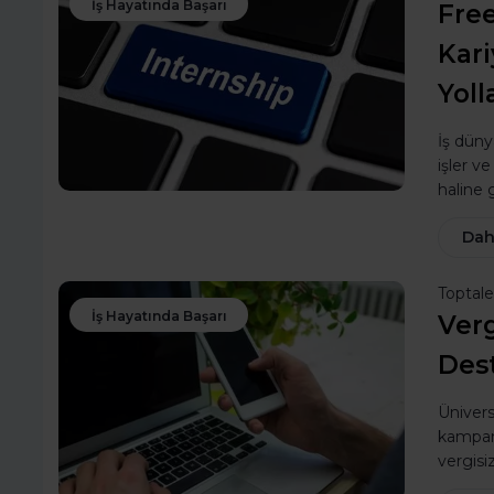
İş Hayatında Başarı
Free
Kari
Yoll
İş düny
işler v
haline g
Dah
Toptal
İş Hayatında Başarı
Verg
Dest
Ünivers
kampany
vergisi