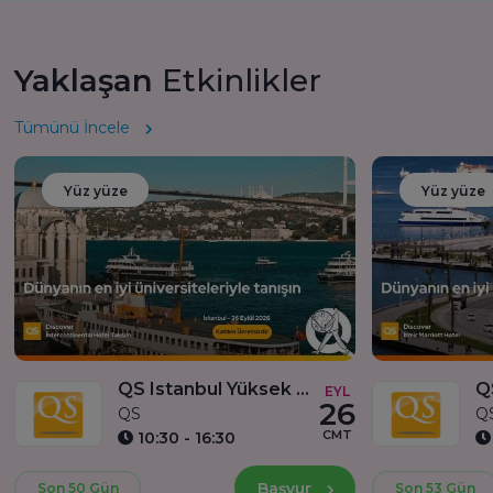
Yaklaşan
Etkinlikler
Tümünü İncele
Yüz yüze
Yüz yüze
QS Istanbul Yüksek Lisans Fuarı ve Birebir Görüşmeler
EYL
26
QS
Q
CMT
10:30 - 16:30
Başvur
Son 50 Gün
Son 53 Gün