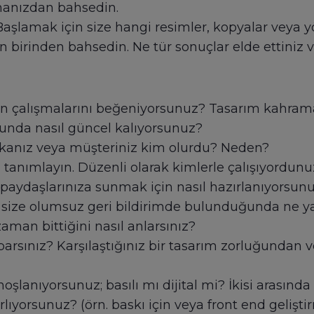
şmanızdan bahsedin.
aşlamak için size hangi resimler, kopyalar veya yö
en birinden bahsedin. Ne tür sonuçlar elde ettiniz 
erin çalışmalarını beğeniyorsunuz? Tasarım kahram
sunda nasıl güncel kalıyorsunuz?
rkanız veya müşteriniz kim olurdu? Neden?
 tanımlayın. Düzenli olarak kimlerle çalışıyordunu
 paydaşlarınıza sunmak için nasıl hazırlanıyorsun
z size olumsuz geri bildirimde bulunduğunda ne y
zaman bittiğini nasıl anlarsınız?
aparsınız? Karşılaştığınız bir tasarım zorluğundan
hoşlanıyorsunuz; basılı mı dijital mi? İkisi arasın
rlıyorsunuz? (örn. baskı için veya front end geliştir