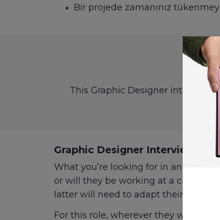
Bir projede zamanınız tükenmeye
This Graphic Designer interview p
Graphic Designer Interview Que
What you’re looking for in an in-hou
or will they be working at a creative 
latter will need to adapt their work t
For this role, wherever they will be w