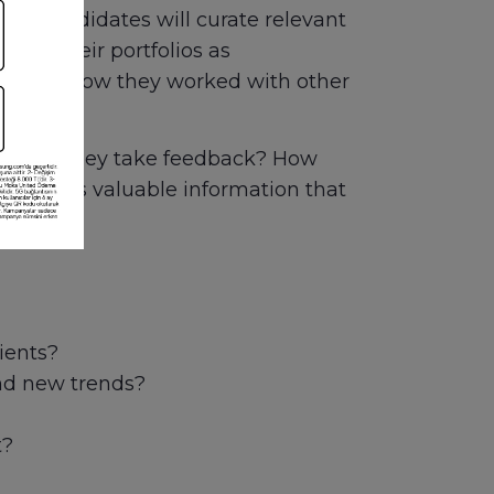
ing candidates will curate relevant
 Use their portfolios as
ect, and how they worked with other
w well do they take feedback? How
f this is valuable information that
ients?
and new trends?
t?