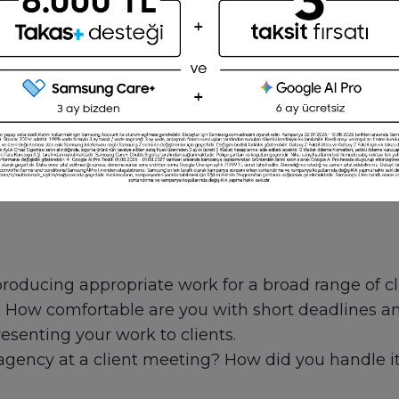
ng to achieve with your visual branding. Outstand
in print or on a mobile device, at their interviews.
t what resources they were given to begin a proj
ty to learn about your candidates’ soft skills. Ho
 their work to management and stakeholders? All o
 for your team.
roducing appropriate work for a broad range of cl
t. How comfortable are you with short deadlines 
esenting your work to clients.
agency at a client meeting? How did you handle i