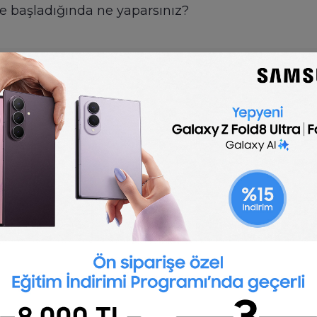
 başladığında ne yaparsınız?
🇬🇧
English
Graphic Designer Interview Questions
rofile brings together a snapshot of what to look 
sample of suitable interview questions.
stions
se Graphic Designer will depend on your establish
agency? The difference is that the former will work
o a broad range of clients. The following interview
orking, it’s critical to review portfolios beforeha