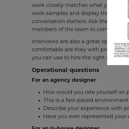
work closely matches what you’re tryi
work samples and display them, either 
conversation starters. Ask them abou
members of the team to complete it.
Interviews are also a great opportuni
comfortable are they with presenting
you can use to hire the right designer
Operational questions
For an agency designer
How would you rate yourself on p
This is a fast-paced environmen
Describe your experience with pr
Have you ever represented your 
For an in-house designer