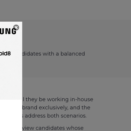
for in candidates with a balanced
ment. Will they be working in-house
 for one brand exclusively, and the
 questions address both scenarios.
nd and interview candidates whose