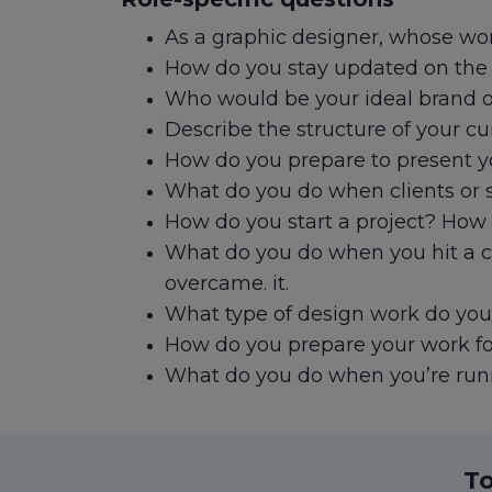
As a graphic designer, whose wo
How do you stay updated on the l
Who would be your ideal brand o
Describe the structure of your c
How do you prepare to present yo
What do you do when clients or 
How do you start a project? How 
What do you do when you hit a c
overcame. it.
What type of design work do you 
How do you prepare your work for
What do you do when you’re runn
To