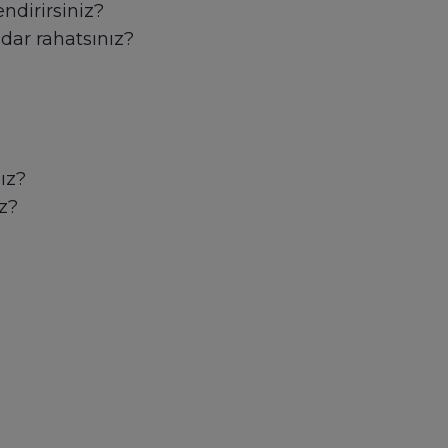
ndirirsiniz?
adar rahatsınız?
ız?
z?