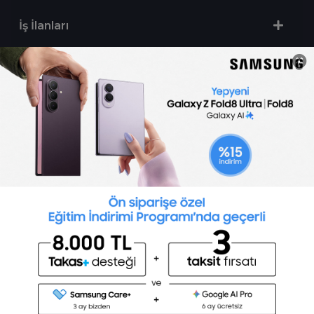
İş İlanları
Sertifika Programları
Yetenek Testleri
İşveren
Toptalent Marka ve İnsan Kaynakları Danışmanlığı Limited Şirketi Özel İstihdam Bürosu
Olarak 11 / 11 / 2024 - 10 / 11 / 2027 tarihleri arasında faaliyette bulunmak üzere, Türkiye İş
Kurumu tarafından 05.11.2024 tarih ve 16998526 sayılı karar uyarınca 1251 nolu belge ile faaliyet
göstermektedir.Toptalent İş İlanları için tıklayın. 4904 sayılı kanun uyarınca iş arayanlardan
ücret alınmayacak ve menfaat temin edilmeyecektir.
Türkiye İş Kurumu İstanbul İl Müdürlüğü: 0 212 249 29 87 | Türkiye iş Kurumu İstanbul Çalışma