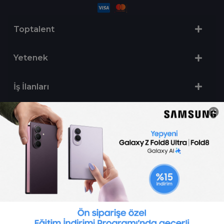
Toptalent
Yetenek
İş İlanları
Sertifika Programları
Yetenek Testleri
İşveren