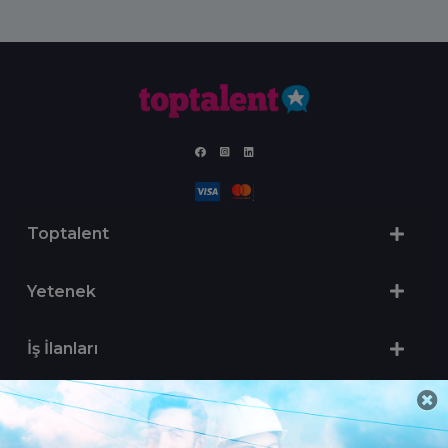
Toptalent
Yetenek
İş İlanları
Sertifika Programları