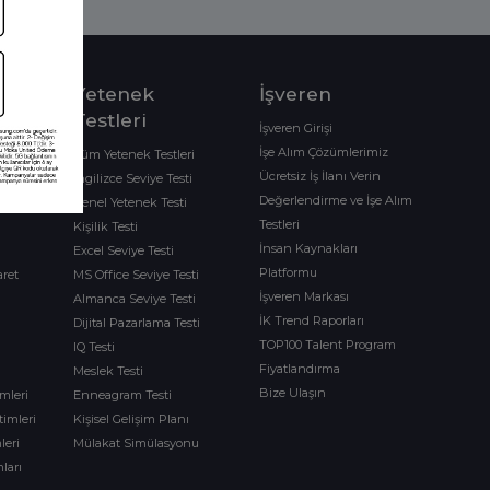
Yetenek
İşveren
ı
Testleri
İşveren Girişi
İşe Alım Çözümlerimiz
ramları
Tüm Yetenek Testleri
Ücretsiz İş İlanı Verin
İngilizce Seviye Testi
Değerlendirme ve İşe Alım
Genel Yetenek Testi
Testleri
Kişilik Testi
İnsan Kaynakları
Excel Seviye Testi
Platformu
aret
MS Office Seviye Testi
İşveren Markası
Almanca Seviye Testi
İK Trend Raporları
Dijital Pazarlama Testi
TOP100 Talent Program
IQ Testi
Fiyatlandırma
Meslek Testi
Bize Ulaşın
imleri
Enneagram Testi
timleri
Kişisel Gelişim Planı
leri
Mülakat Simülasyonu
ları