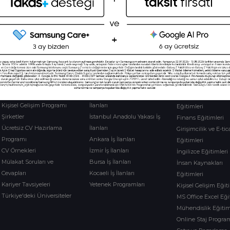
Yetenek
İş İlanları
Sertifika
Programlar
İş İlanları
Tüm İş İlanları
Yetenek Programları
Yeni Mezun İş İlanları
Tüm Sertifika Prog
Etkinlikler
Staj İlanları
İş Hayatı Eğitimleri
Sertifika Programları
İstanbul Avrupa Yakası İş
Dijital Pazarlama
Kişisel Gelişim Programı
İlanları
Eğitimleri
Şirketler
İstanbul Anadolu Yakası İş
Finans Eğitimleri
Ücretsiz CV Hazırlama
İlanları
Girişimcilik ve E-tic
Programı
Ankara İş İlanları
Eğitimleri
CV Örnekleri
İzmir İş İlanları
İngilizce Eğitimleri
Mülakat Soruları ve
Bursa İş İlanları
İnsan Kaynakları
Cevapları
Kocaeli İş İlanları
Eğitimleri
Kariyer Tavsiyeleri
Yetenek Programları
Kişisel Gelişim Eğit
Türkiye'deki Üniversiteler
MS Office Excel Eği
Mühendislik Eğitim
Online Staj Program