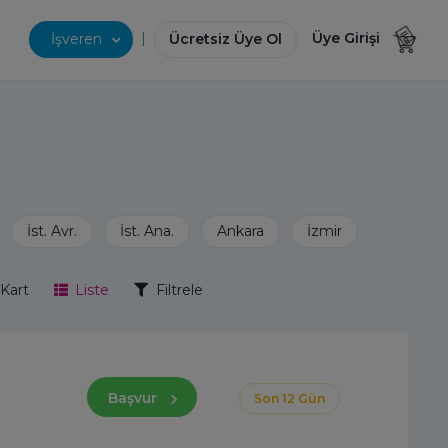
|
Üye Girişi
İşveren
Ücretsiz Üye Ol
Kart
Liste
Filtrele
Başvur
Son 12 Gün