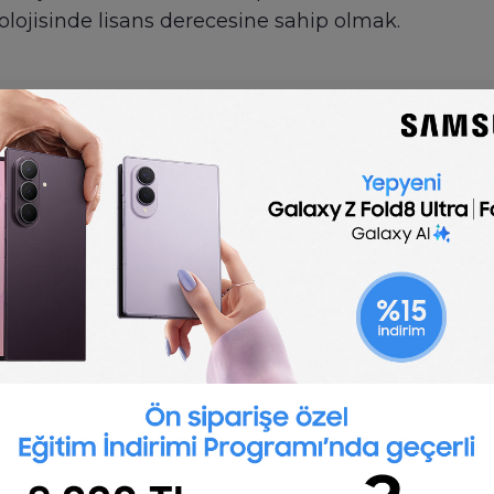
olojisinde lisans derecesine sahip olmak.
🇬🇧
English
Game Developer job description
 template is optimized for posting to online job 
customize for your company.
Post a job for free
clude:
mplicated but clean and efficient code
gine on which the game will run