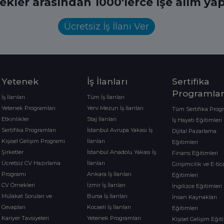
ekler arasından 1000'lerce işe alım yap
Ücretsiz İş İlanı Ver
Yetenek
İş İlanları
Sertifika
Programlar
İş İlanları
Tüm İş İlanları
Yetenek Programları
Yeni Mezun İş İlanları
Tüm Sertifika Prog
Etkinlikler
Staj İlanları
İş Hayatı Eğitimleri
Sertifika Programları
İstanbul Avrupa Yakası İş
Dijital Pazarlama
Kişisel Gelişim Programı
İlanları
Eğitimleri
Şirketler
İstanbul Anadolu Yakası İş
Finans Eğitimleri
Ücretsiz CV Hazırlama
İlanları
Girişimcilik ve E-tic
Programı
Ankara İş İlanları
Eğitimleri
CV Örnekleri
İzmir İş İlanları
İngilizce Eğitimleri
Mülakat Soruları ve
Bursa İş İlanları
İnsan Kaynakları
Cevapları
Kocaeli İş İlanları
Eğitimleri
Kariyer Tavsiyeleri
Yetenek Programları
Kişisel Gelişim Eğit