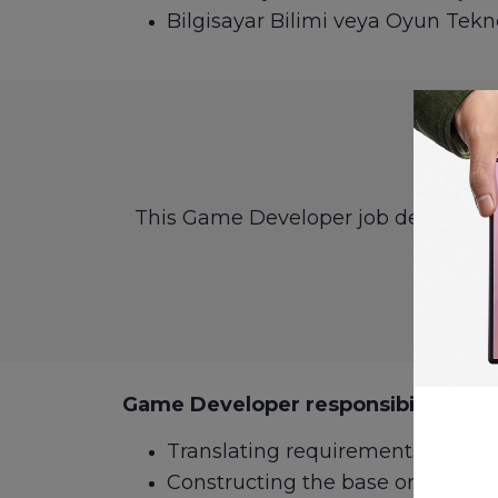
Bilgisayar Bilimi veya Oyun Tekn
This Game Developer job description
Game Developer responsibilities in
Translating requirements into co
Constructing the base or the en