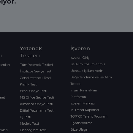
ıyor.
Yetenek
İşveren
ı
Testleri
İşveren Girişi
İşe Alım Çözümlerimiz
ramları
Tüm Yetenek Testleri
Ücretsiz İş İlanı Verin
İngilizce Seviye Testi
Değerlendirme ve İşe Alım
Genel Yetenek Testi
Testleri
Kişilik Testi
İnsan Kaynakları
Excel Seviye Testi
Platformu
aret
MS Office Seviye Testi
İşveren Markası
Almanca Seviye Testi
İK Trend Raporları
Dijital Pazarlama Testi
TOP100 Talent Program
IQ Testi
Fiyatlandırma
Meslek Testi
Bize Ulaşın
imleri
Enneagram Testi