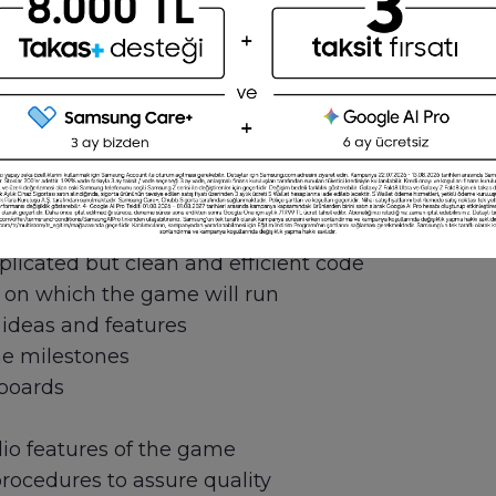
y ideas and features
e Developer to turn a game idea into code on a fa
s creation from concept to finished product inclu
licated but clean and efficient code
 on which the game will run
ideas and features
e milestones
boards
io features of the game
procedures to assure quality