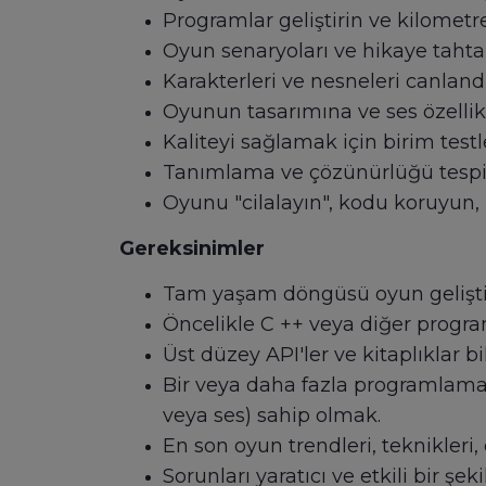
Programlar geliştirin ve kilometre 
Oyun senaryoları ve hikaye tahtal
Karakterleri ve nesneleri canlandı
Oyunun tasarımına ve ses özellik
Kaliteyi sağlamak için birim test
Tanımlama ve çözünürlüğü tespit e
Oyunu "cilalayın", kodu koruyun, h
Gereksinimler
Tam yaşam döngüsü oyun gelişt
Öncelikle C ++ veya diğer program
Üst düzey API'ler ve kitaplıklar b
Bir veya daha fazla programlama
veya ses) sahip olmak.
En son oyun trendleri, teknikleri, 
Sorunları yaratıcı ve etkili bir ş