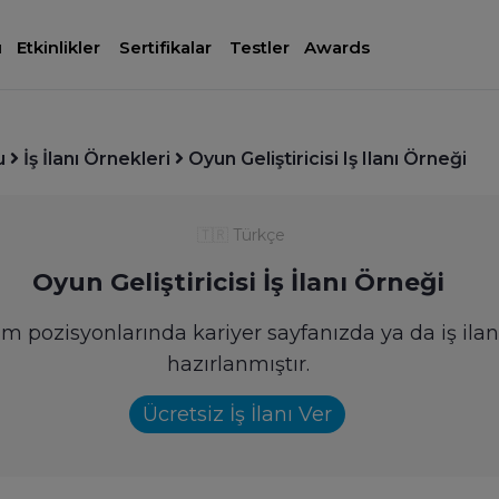
ı
Etkinlikler
Sertifikalar
Testler
Awards
u
İş İlanı Örnekleri
Oyun Geliştiricisi Iş Ilanı Örneği
🇹🇷
Türkçe
Oyun Geliştiricisi İş İlanı Örneği
ılım pozisyonlarında kariyer sayfanızda ya da iş ila
hazırlanmıştır.
Ücretsiz İş İlanı Ver