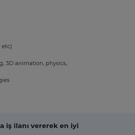
 etc)
g, 3D animation, physics,
gies
 iş ilanı vererek en iyi