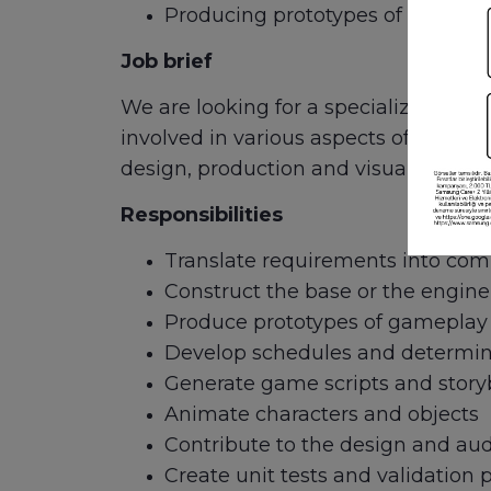
Producing prototypes of gamepla
Job brief
We are looking for a specialized Gam
involved in various aspects of game’
design, production and visual arts.
Responsibilities
Translate requirements into comp
Construct the base or the engine
Produce prototypes of gameplay 
Develop schedules and determin
Generate game scripts and story
Animate characters and objects
Contribute to the design and aud
Create unit tests and validation 