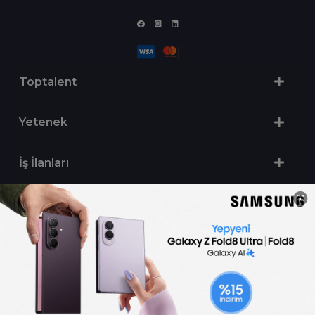
Toptalent
Yetenek
İş İlanları
Sertifika Programları
Yetenek Testleri
İşveren