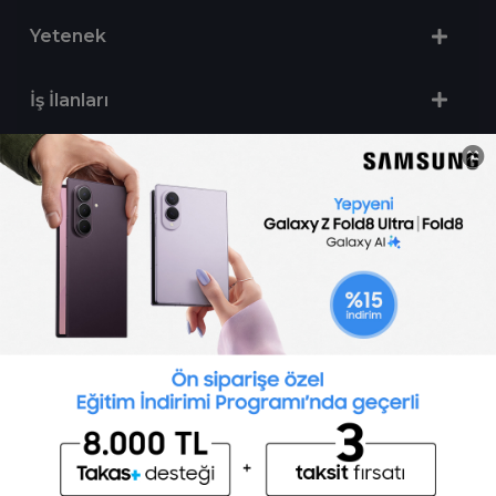
Yetenek
İş İlanları
Sertifika Programları
Yetenek Testleri
İşveren
Toptalent Marka ve İnsan Kaynakları Danışmanlığı Limited Şirketi Özel İstihdam Bürosu
Olarak 11 / 11 / 2024 - 10 / 11 / 2027 tarihleri arasında faaliyette bulunmak üzere, Türkiye İş