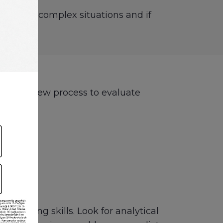
pproach complex situations and if
ur interview process to evaluate
m-solving skills. Look for analytical