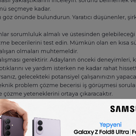
sıl yaklaştıklarını inceleyin: sorunu belirlemek ve
ümü seçmeye kadar.
ı göz önünde bulundurun. Yaratıcı düşünenler, şir
anlar sorumluluk almalı ve üstesinden gelebileceği
me becerilerini test edin. Mümkün olan en kısa 
i çalışan olmaları muhtemeldir.
ışması gerektirir. Adayların önceki deneyimleri, k
aptıklarını ve yardım isterken ne kadar rahat hissett
rsanız, gelecekteki potansiyel çalışanınızın yapacağı
 teknik problem çözme becerisi iş görüşmesi sorular
lde çözme yeteneklerini ortaya çıkaracaktır.
🇬🇧
English
Problem-solving Interview Questions