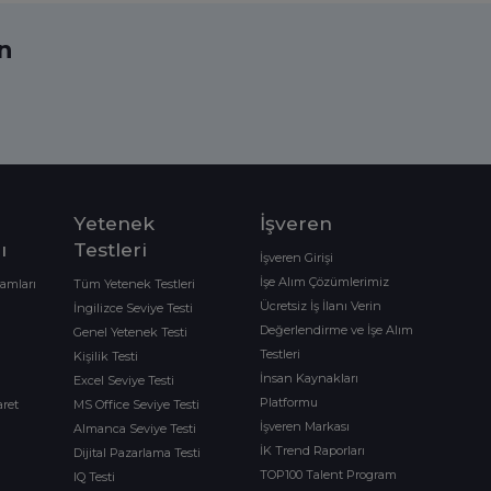
ın
Yetenek
İşveren
ı
Testleri
İşveren Girişi
İşe Alım Çözümlerimiz
ramları
Tüm Yetenek Testleri
Ücretsiz İş İlanı Verin
İngilizce Seviye Testi
Değerlendirme ve İşe Alım
Genel Yetenek Testi
Testleri
Kişilik Testi
İnsan Kaynakları
Excel Seviye Testi
Platformu
aret
MS Office Seviye Testi
İşveren Markası
Almanca Seviye Testi
İK Trend Raporları
Dijital Pazarlama Testi
TOP100 Talent Program
IQ Testi