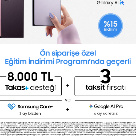
interview questions to discover how candidates a
they can provide effective solutions.
problem-solving interview questions?
r job. Before you decide on your next hire, use yo
uations.
 show how candidates:
oot of the problem
xpected situations
llenged
iented with interview questions that assess proble