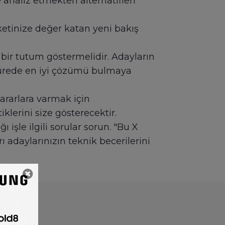
 analiz etmekten alternatifleri
ketinize değer katan yeni bakış
 bir tutum göstermelidir. Adayların
sürede en iyi çözümü bulmaya
ararlara varmak için
iklerini size gösterecektir.
 işle ilgili sorular sorun. "Bu X
ı adaylarınızın teknik becerilerini