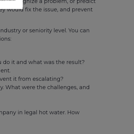
 who recognize a problem, or predict
ey would fix the issue, and prevent
dustry or seniority level. You can
ions:
 do it and what was the result?
ent.
ent it from escalating?
tly. What were the challenges, and
mpany in legal hot water. How