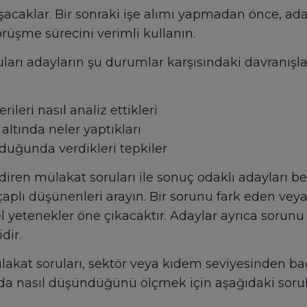
laşacaklar. Bir sonraki işe alımı yapmadan önce, ad
rüşme sürecini verimli kullanın.
rı adayların şu durumlar karşısındaki davranışları
leri nasıl analiz ettikleri
ltında neler yaptıkları
duğunda verdikleri tepkiler
iren mülakat soruları ile sonuç odaklı adayları b
çaplı düşünenleri arayın. Bir sorunu fark eden veya
 yetenekler öne çıkacaktır. Adaylar ayrıca sorunu 
dir.
kat soruları, sektör veya kıdem seviyesinden bağ
da nasıl düşündüğünü ölçmek için aşağıdaki sorular