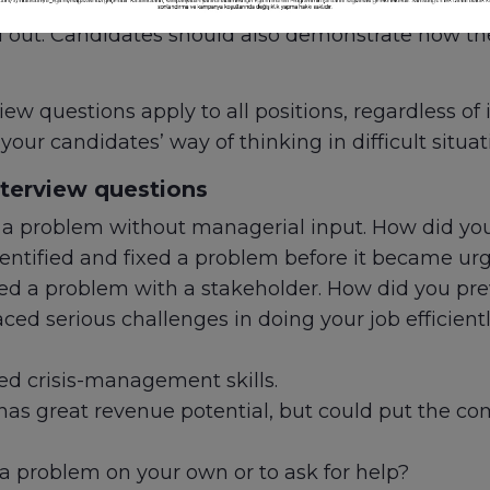
tial for technical problem solving. Potential hires
nd out. Candidates should also demonstrate how th
 questions apply to all positions, regardless of in
our candidates’ way of thinking in difficult situat
terview questions
 a problem without managerial input. How did you
entified and fixed a problem before it became urg
ed a problem with a stakeholder. How did you prev
ced serious challenges in doing your job efficien
sed crisis-management skills.
has great revenue potential, but could put the co
 problem on your own or to ask for help?