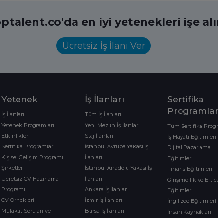
ptalent.co'da en iyi yetenekleri işe al
Ücretsiz İş İlanı Ver
Yetenek
İş İlanları
Sertifika
Programlar
İş İlanları
Tüm İş İlanları
Yetenek Programları
Yeni Mezun İş İlanları
Tüm Sertifika Prog
Etkinlikler
Staj İlanları
İş Hayatı Eğitimleri
Sertifika Programları
İstanbul Avrupa Yakası İş
Dijital Pazarlama
Kişisel Gelişim Programı
İlanları
Eğitimleri
Şirketler
İstanbul Anadolu Yakası İş
Finans Eğitimleri
Ücretsiz CV Hazırlama
İlanları
Girişimcilik ve E-tic
Programı
Ankara İş İlanları
Eğitimleri
CV Örnekleri
İzmir İş İlanları
İngilizce Eğitimleri
Mülakat Soruları ve
Bursa İş İlanları
İnsan Kaynakları