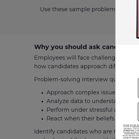
Use these sample problem-solving 
Why you should ask candidates 
Employees will face challenges in thei
how candidates approach difficult sit
Problem-solving interview questions
Approach complex issues
Analyze data to understand the r
Perform under stressful and une
React when their beliefs are cha
Identify candidates who are results-or