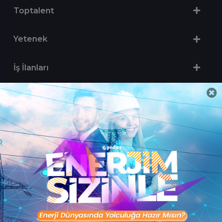
Toptalent
Yetenek
İş İlanları
Sertifika Programları
Yetenek Testleri
İşveren