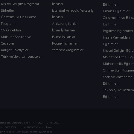
Kişisel Gelişim Programı
İlanları
Eğitimleri
Şirketler
İstanbul Anadolu Yakası İş
Finans Eğitimleri
Ücretsiz CV Hazırlama
İlanları
Girişimcilik ve E-tic
Programı
Ankara İş İlanları
Eğitimleri
CV Örnekleri
İzmir İş İlanları
İngilizce Eğitimleri
Mülakat Soruları ve
Bursa İş İlanları
İnsan Kaynakları
Cevapları
Kocaeli İş İlanları
Eğitimleri
Kariyer Tavsiyeleri
Yetenek Programları
Kişisel Gelişim Eğit
Türkiye'deki Üniversiteler
MS Office Excel Eği
Mühendislik Eğitim
Online Staj Program
Satış ve Pazarlama
Eğitimleri
Teknoloji ve Yazılı
Eğitimleri
dam Bürosu Olarak 11 / 11 / 2024 - 10 / 11 / 2027
 05.11.2024 tarih ve 16998526 sayılı karar
çin tıklayın. 4904 sayılı kanun uyarınca iş