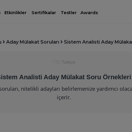
ı
Etkinlikler
Sertifikalar
Testler
Awards
u
Aday Mülakat Soruları
Sistem Analisti Aday Mülaka
🇹🇷
Türkçe
istem Analisti Aday Mülakat Soru Örnekleri
oruları, nitelikli adayları belirlemenize yardımcı ola
içerir.