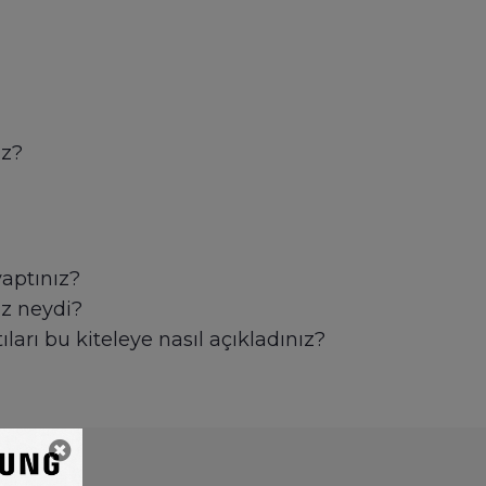
uz?
yaptınız?
üz neydi?
arı bu kiteleye nasıl açıkladınız?