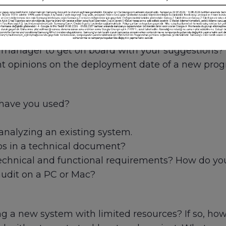
stions
 changes in user requirements?
manager to get on board with your suggestions?
nt opinions on the deployment date of a new pro
 have you used?
analyzing an existing system.
os in a technical document?
echnical and functional requirements? How do yo
udit on a PC or Mac?
 a new system with limited resources? If so, how 