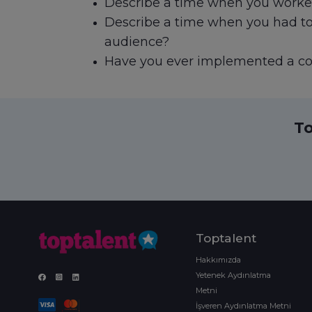
Describe a time when you worked
Describe a time when you had to 
audience?
Have you ever implemented a co
To
Toptalent
Hakkımızda
Yetenek Aydınlatma
Metni
İşveren Aydınlatma Metni