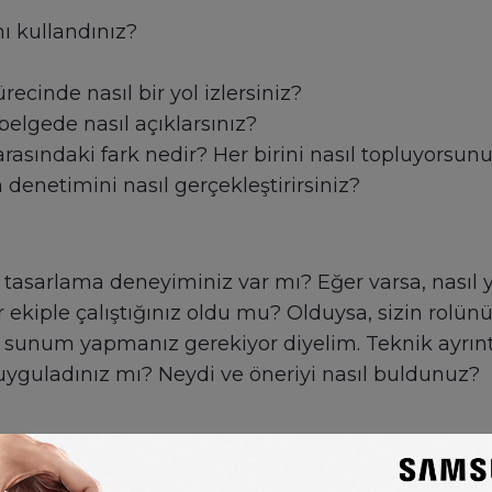
ı kullandınız?
ecinde nasıl bir yol izlersiniz?
 belgede nasıl açıklarsınız?
arasındaki fark nedir? Her birini nasıl topluyorsun
denetimini nasıl gerçekleştirirsiniz?
em tasarlama deneyiminiz var mı? Eğer varsa, nasıl 
ir ekiple çalıştığınız oldu mu? Olduysa, sizin rolün
e sunum yapmanız gerekiyor diyelim. Teknik ayrıntıl
uyguladınız mı? Neydi ve öneriyi nasıl buldunuz?
🇬🇧
English