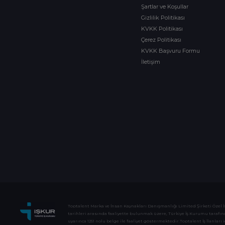
Şartlar ve Koşullar
Gizlilik Politikası
KVKK Politikası
Çerez Politikası
KVKK Başvuru Formu
İletişim
Toptalent Marka ve İnsan Kaynakları Danışmanlığı Limited Şirketi Özel İstih
tarihleri arasında faaliyette bulunmak üzere, Türkiye İş Kurumu tarafından
uyarınca 1251 nolu belge ile faaliyet göstermektedir.Toptalent İş İlanları i