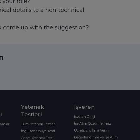
 your role?
cal details to a non-technical
u come up with the suggestion?
ın
Yetenek
İşveren
ı
Testleri
İşveren Girişi
İşe Alım Çözümlerimiz
ramları
Tüm Yetenek Testleri
Ücretsiz İş İlanı Verin
İngilizce Seviye Testi
Değerlendirme ve İşe Alım
Genel Yetenek Testi