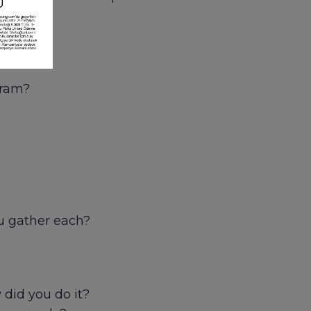
gram?
u gather each?
did you do it?