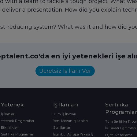
 with a team to tackle a tough project. What was
deliver a presentation. How did you explain techni
st-reducing system? What was it and how did yo
ptalent.co'da en iyi yetenekleri işe al
Ücretsiz İş İlanı Ver
Yetenek
İş İlanları
Sertifika
Programlar
İş İlanları
Tüm İş İlanları
Yetenek Programları
Yeni Mezun İş İlanları
Tüm Sertifika Prog
Etkinlikler
Staj İlanları
İş Hayatı Eğitimleri
Sertifika Programları
İstanbul Avrupa Yakası İş
Dijital Pazarlama