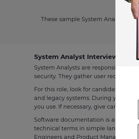
These sample System Analyst interv
System Analyst Interview Quest
System Analysts are responsible for 
security. They gather user requiremen
For this role, look for candidates wh
and legacy systems. During your inte
you use. If necessary, give candidate
Software documentation is an importa
technical terms in simple language. 
Engineers and Product Managers. Fo