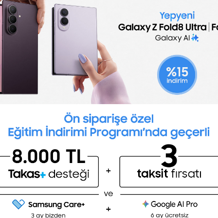
System Analyst Interview Questions
iew questions include examples of technical and 
identify qualified candidates.
ions
improving company IT systems while ensuring hig
ts, perform tests and design software solutions 
o understand the full software development life cy
rview process, ask candidates questions about sc
s chances to showcase their problem-solving skills
nt job duty of the System Analyst. Keep an eye o
These individuals also work closely with other te
cus on candidates who understand design, budget