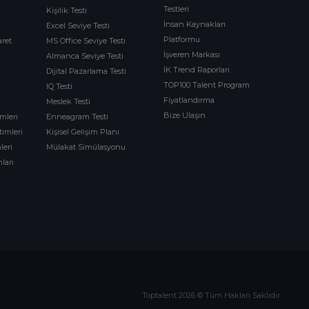
Testleri
Kişilik Testi
İnsan Kaynakları
Excel Seviye Testi
Platformu
aret
MS Office Seviye Testi
İşveren Markası
Almanca Seviye Testi
İK Trend Raporları
Dijital Pazarlama Testi
TOP100 Talent Program
IQ Testi
Fiyatlandırma
Meslek Testi
Bize Ulaşın
imleri
Enneagram Testi
timleri
Kişisel Gelişim Planı
leri
Mülakat Simülasyonu
ları
m
Toptalent 2026 © Tüm Hakları Saklıdır.