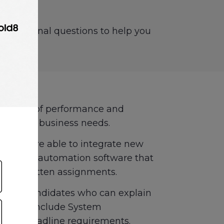
situational questions to help you
h levels of performance and
that meet business needs.
cle and are able to integrate new
ripts and automation software that
 with written assignments.
ut for candidates who can explain
ams that include System
 and deadline requirements.