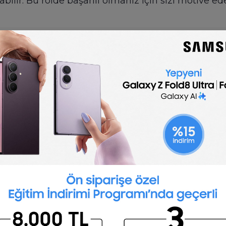
abilir. Bu rolde başarılı olmanız için sizi motive e
🇬🇧
English
dministrative Assistant Interview Question
ew profile brings together a snapshot of what to l
sample of suitable interview questions.
iew Questions
all types of industries. This is usually an entry-l
e assistants are curious, diligent and have the atti
ative assistant?
ities include making travel and meeting arrangeme