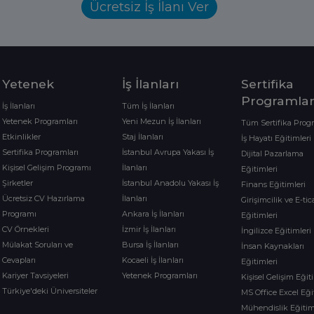
Ücretsiz İş İlanı Ver
Yetenek
İş İlanları
Sertifika
Programlar
İş İlanları
Tüm İş İlanları
Yetenek Programları
Yeni Mezun İş İlanları
Tüm Sertifika Prog
Etkinlikler
Staj İlanları
İş Hayatı Eğitimleri
Sertifika Programları
İstanbul Avrupa Yakası İş
Dijital Pazarlama
Kişisel Gelişim Programı
İlanları
Eğitimleri
Şirketler
İstanbul Anadolu Yakası İş
Finans Eğitimleri
Ücretsiz CV Hazırlama
İlanları
Girişimcilik ve E-tic
Programı
Ankara İş İlanları
Eğitimleri
CV Örnekleri
İzmir İş İlanları
İngilizce Eğitimleri
Mülakat Soruları ve
Bursa İş İlanları
İnsan Kaynakları
Cevapları
Kocaeli İş İlanları
Eğitimleri
Kariyer Tavsiyeleri
Yetenek Programları
Kişisel Gelişim Eğit
Türkiye'deki Üniversiteler
MS Office Excel Eği
Mühendislik Eğitim