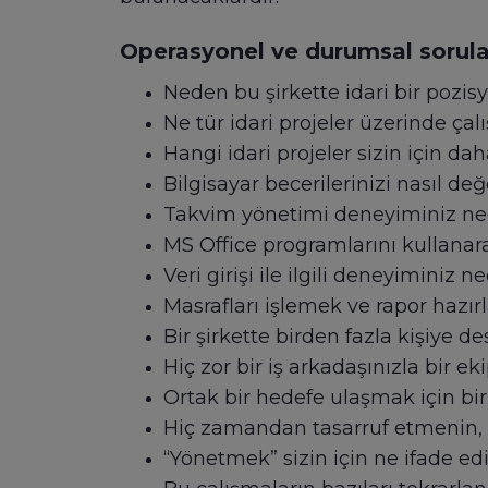
Operasyonel ve durumsal sorula
Neden bu şirkette idari bir pozi
Ne tür idari projeler üzerinde ça
Hangi idari projeler sizin için daha
Bilgisayar becerilerinizi nasıl değ
Takvim yönetimi deneyiminiz ne
MS Office programlarını kullanara
Veri girişi ile ilgili deneyiminiz ne
Masrafları işlemek ve rapor hazır
Bir şirkette birden fazla kişiye d
Hiç zor bir iş arkadaşınızla bir 
Ortak bir hedefe ulaşmak için bir 
Hiç zamandan tasarruf etmenin, m
“Yönetmek” sizin için ne ifade ed