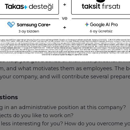
ms. Some tasks, such as data entry, report prepar
uch as Microsoft Office.
y to evaluate these skills. Some employers may even
ic skill that you need, such as travel coordination,
onal interview questions will encourage your can
lso help you get a sense of their interpersonal ski
m, and what motivates them as employees. The bes
 your company, and will contribute several prepa
stions
 in an administrative position at this company?
ects do you like to work on?
 less interesting for you? How do you overcome you