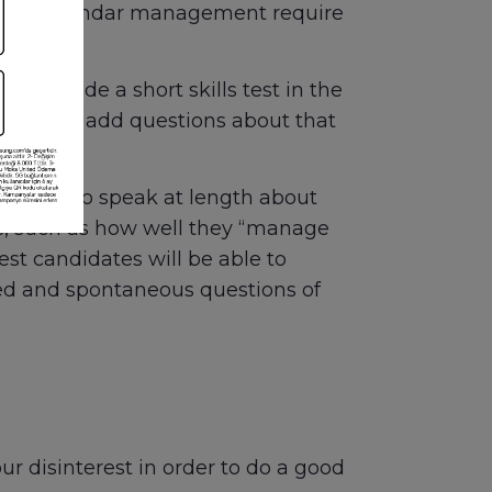
ation, calendar management require
 include a short skills test in the
 be sure to add questions about that
didates to speak at length about
lls, such as how well they “manage
t candidates will be able to
red and spontaneous questions of
r disinterest in order to do a good