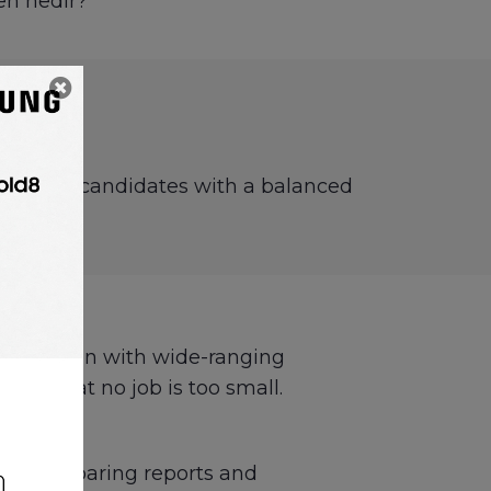
den nedir?
s
ook for in candidates with a balanced
evel position with wide-ranging
tude that no job is too small.
nts, preparing reports and