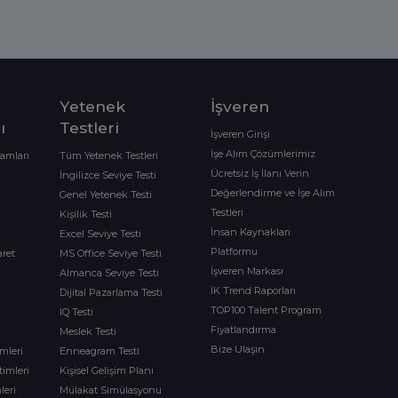
Yetenek
İşveren
ı
Testleri
İşveren Girişi
İşe Alım Çözümlerimiz
ramları
Tüm Yetenek Testleri
Ücretsiz İş İlanı Verin
İngilizce Seviye Testi
Değerlendirme ve İşe Alım
Genel Yetenek Testi
Testleri
Kişilik Testi
İnsan Kaynakları
Excel Seviye Testi
Platformu
aret
MS Office Seviye Testi
İşveren Markası
Almanca Seviye Testi
İK Trend Raporları
Dijital Pazarlama Testi
TOP100 Talent Program
IQ Testi
Fiyatlandırma
Meslek Testi
Bize Ulaşın
imleri
Enneagram Testi
timleri
Kişisel Gelişim Planı
leri
Mülakat Simülasyonu