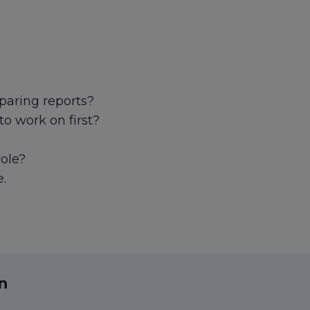
paring reports?
o work on first?
ole?
.
ın