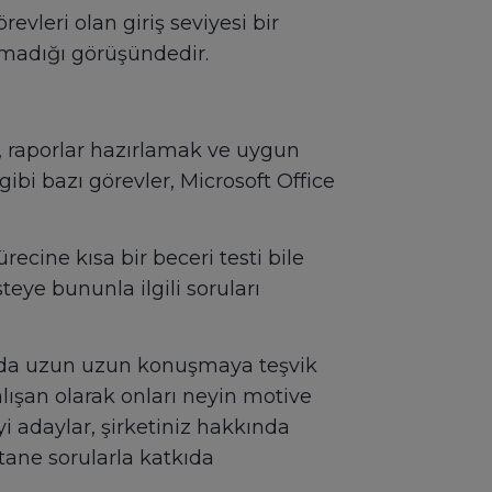
evleri olan giriş seviyesi bir
olmadığı görüşündedir.
, raporlar hazırlamak ve uygun
ibi bazı görevler, Microsoft Office
recine kısa bir beceri testi bile
steye bununla ilgili soruları
kında uzun uzun konuşmaya teşvik
çalışan olarak onları neyin motive
iyi adaylar, şirketiniz hakkında
ntane sorularla katkıda