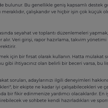
de bulunur. Bu genellikle geniş kapsamlı destek gör
rı meraklıdır, çalışkandır ve hiçbir işin çok küçük 
arasında seyahat ve toplantı düzenlemeleri yapmak
lır. Veri girişi, rapor hazırlama, takvim yönetimi g
ektirir.
ek için bir fırsat olarak kullanın. Hatta mülakat sü
gibi ihtiyacınız olan belirli bir beceri varsa, bu li
kat soruları, adaylarınızı ilgili deneyimleri hak
kleri", bir ekipte ne kadar iyi çalışabilecekleri ve 
kında bir fikir edinmenize yardımcı olacaklardır. En 
getirebilecek ve sohbete kendi hazırladıkları ve spo