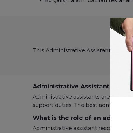
Bu çalışmaların bazıları tekrarlan
A
This Administrative Assistant intervi
Administrative Assistant Interv
Administrative assistants are found in 
support duties. The best administrativ
What is the role of an administr
Administrative assistant responsibil