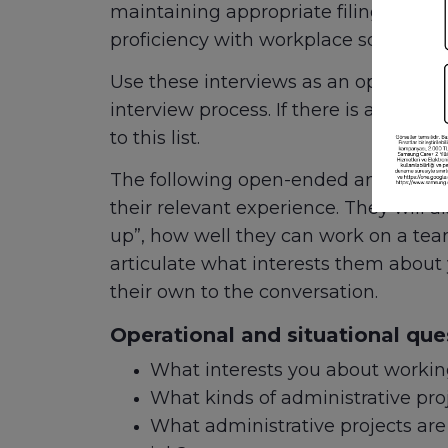
maintaining appropriate filing syste
proficiency with workplace software s
Use these interviews as an opportunit
interview process. If there is a specif
to this list.
The following open-ended and situati
their relevant experience. They will a
up”, how well they can work on a tea
articulate what interests them about
their own to the conversation.
Operational and situational que
What interests you about working
What kinds of administrative proj
What administrative projects are