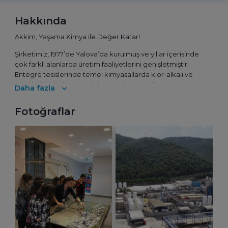
Hakkında
Akkim, Yaşama Kimya ile Değer Katar!
Şirketimiz, 1977’de Yalova’da kurulmuş ve yıllar içerisinde
çok farklı alanlarda üretim faaliyetlerini genişletmiştir.
Entegre tesislerinde temel kimyasallarda klor-alkali ve
türevleri, hidrojen peroksit ve sodyum perkarbonat,
Daha fazla
metilaminler, persülfatlar ve bisülfitler üretir. Hem Türkiye’de
hem de Avrupa’da az sayıda bulunan üretici arasında
Fotoğraflar
rekabetçi bir konumdadır. Ayrıca performans
kimyasallarında tekstil ve elyaf yardımcı kimyasalları, kâğıt,
su arıtma, yapı kimyasalları, kişisel bakım kimyasalları ve
plastik katkılarını kapsayan çok geniş ürün yelpazesiyle bu
sektörlerde de özel bir konuma sahiptir. Akkim iştirakleriyle
birlikte 1000'den fazla personeli olan ve 5 farklı lokasyonda
üretim yapan; farklı sektörlere yönelik çeşitli ürünler sunan
yapısıyla yaşama kimya ile değer katar.
Temel kimyasallar ve performans kimyasallarında birçok
üründe pazar lideri olan şirket; temizlik, kimya, tekstil, kâğıt,
su arıtma, gıda, metal, zirai ilaç, enerji, yapı, maden, plastik