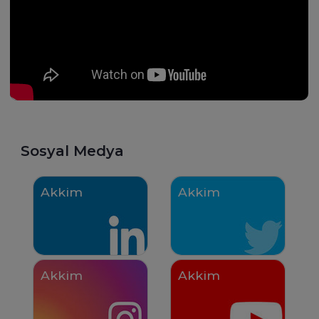
uzanan güneşli bir yolda yürüyor
gibi hissediyorsunuz.
Sosyal Medya
Akkim
Akkim
Akkim
Akkim