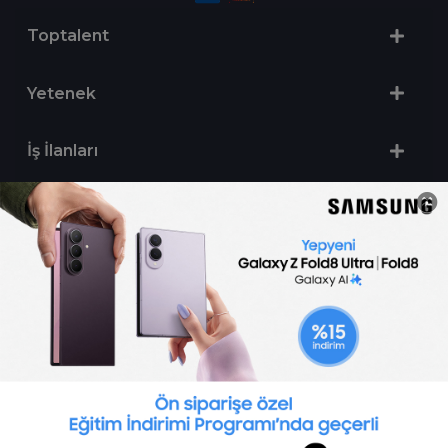
Toptalent
Yetenek
İş İlanları
Sertifika Programları
Yetenek Testleri
İşveren