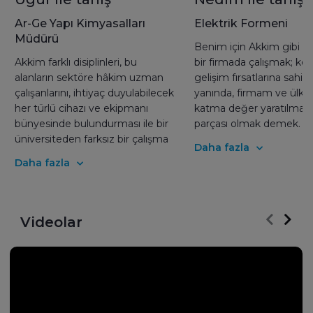
Ar-Ge Yapı Kimyasalları
Elektrik Formeni
Müdürü
Benim için Akkim gibi k
Akkim farklı disiplinleri, bu
bir firmada çalışmak; ke
alanların sektöre hâkim uzman
gelişim fırsatlarına sahi
çalışanlarını, ihtiyaç duyulabilecek
yanında, firmam ve ülke
her türlü cihazı ve ekipmanı
katma değer yaratılmasın
bünyesinde bulundurması ile bir
parçası olmak demek. B
üniversiteden farksız bir çalışma
beni iyi hissettiren şeyler
Daha fazla
ortamı! Kendinizi hem
fikirlerime değer verilme
Daha fazla
profesyonel hem kişisel hem de
fikirlerin hayata geçirilme
sosyal anlamda geliştirmeniz için
verilen destekler, iyi koşu
ihtiyaç duyabileceğiniz her türlü
çalışma ortamı, sosyal ak
kaynağın olduğu bir okul! Birçok
ve arkadaşlıklar. İyi ki Ak
Videolar
kimyasalın ülkemizdeki ilk ve tek
iyi ki burada çalışıyorum.
üreticisi olan bir firmanın
içerisinde yer almak ve bu
gururun bir parçası olmak,
ayrıcalıklı hissettiriyor. Kendinizi,
deniz kenarında geleceğe