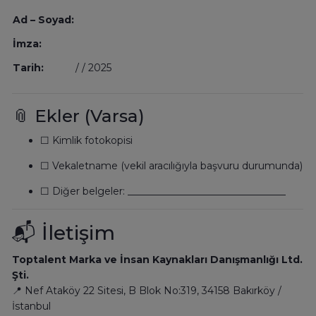
Ad – Soyad:
İmza:
Tarih:
/ / 2025
📎 Ekler (Varsa)
☐ Kimlik fotokopisi
☐ Vekaletname (vekil aracılığıyla başvuru durumunda)
☐ Diğer belgeler: ________________________________
📬 İletişim
Toptalent Marka ve İnsan Kaynakları Danışmanlığı Ltd.
Şti.
📍 Nef Ataköy 22 Sitesi, B Blok No:319, 34158 Bakırköy /
İstanbul