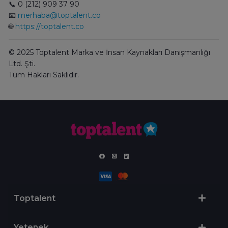
📞 0 (212) 909 37 90
📧
merhaba@toptalent.co
🌐
https://toptalent.co
© 2025 Toptalent Marka ve İnsan Kaynakları Danışmanlığı
Ltd. Şti.
Tüm Hakları Saklıdır.
Toptalent
Yetenek