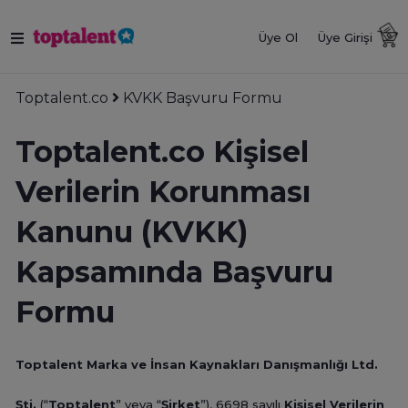
Üye Ol
Üye Girişi
Toptalent.co
KVKK Başvuru Formu
Toptalent.co Kişisel
Verilerin Korunması
Kanunu (KVKK)
Kapsamında Başvuru
Formu
Toptalent Marka ve İnsan Kaynakları Danışmanlığı Ltd.
Şti.
(“
Toptalent
” veya “
Şirket
”), 6698 sayılı
Kişisel Verilerin