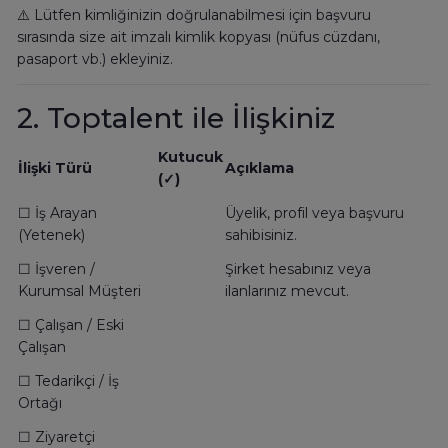
⚠️ Lütfen kimliğinizin doğrulanabilmesi için başvuru
sırasında size ait imzalı kimlik kopyası (nüfus cüzdanı,
pasaport vb.) ekleyiniz.
2. Toptalent ile İlişkiniz
Kutucuk
İlişki Türü
Açıklama
(✓)
☐ İş Arayan
Üyelik, profil veya başvuru
(Yetenek)
sahibisiniz.
☐ İşveren /
Şirket hesabınız veya
Kurumsal Müşteri
ilanlarınız mevcut.
☐ Çalışan / Eski
Çalışan
☐ Tedarikçi / İş
Ortağı
☐ Ziyaretçi