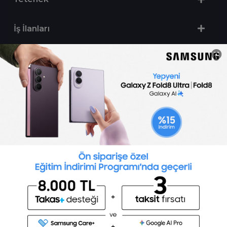
İş İlanları
Sertifika Programları
Yetenek Testleri
İşveren
Toptalent Marka ve İnsan Kaynakları Danışmanlığı Limited Şirketi Özel İstihdam Bürosu
Olarak 11 / 11 / 2024 - 10 / 11 / 2027 tarihleri arasında faaliyette bulunmak üzere, Türkiye İş
Kurumu tarafından 05.11.2024 tarih ve 16998526 sayılı karar uyarınca 1251 nolu belge ile faaliyet
göstermektedir.Toptalent İş İlanları için tıklayın. 4904 sayılı kanun uyarınca iş arayanlardan