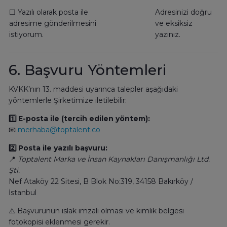
☐ Yazılı olarak posta ile
Adresinizi doğru
adresime gönderilmesini
ve eksiksiz
istiyorum.
yazınız.
6. Başvuru Yöntemleri
KVKK’nın 13. maddesi uyarınca talepler aşağıdaki
yöntemlerle Şirketimize iletilebilir:
1️⃣ E-posta ile (tercih edilen yöntem):
📧
merhaba@toptalent.co
2️⃣ Posta ile yazılı başvuru:
📍
Toptalent Marka ve İnsan Kaynakları Danışmanlığı Ltd.
Şti.
Nef Ataköy 22 Sitesi, B Blok No:319, 34158 Bakırköy /
İstanbul
⚠️ Başvurunun ıslak imzalı olması ve kimlik belgesi
fotokopisi eklenmesi gerekir.