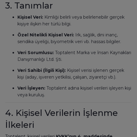
3. Tanımlar
Kişisel Veri:
Kimliği belirli veya belirlenebilir gerçek
kişiye ilişkin her türlü bilgi.
Özel Nitelikli Kişisel Veri:
Irk, sağlık, dini inanç,
sendika üyeliği, biyometrik veri vb. hassas bilgiler.
Veri Sorumlusu:
Toptalent Marka ve İnsan Kaynakları
Danışmanlığı Ltd. Şti.
Veri Sahibi (İlgili Kişi):
Kişisel verisi işlenen gerçek
kişi (aday, işveren yetkilisi, çalışan, ziyaretçi vb.).
Veri İşleyen:
Toptalent adına kişisel verileri işleyen kişi
veya kuruluş.
4. Kişisel Verilerin İşlenme
İlkeleri
Toptalent, kişisel verileri
KVKK’nın 4. maddesinde