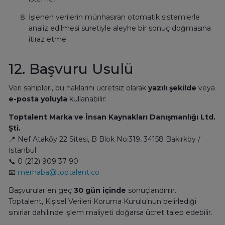
İşlenen verilerin münhasıran otomatik sistemlerle
analiz edilmesi suretiyle aleyhe bir sonuç doğmasına
itiraz etme.
12. Başvuru Usulü
Veri sahipleri, bu haklarını ücretsiz olarak
yazılı şekilde
veya
e-posta yoluyla
kullanabilir:
Toptalent Marka ve İnsan Kaynakları Danışmanlığı Ltd.
Şti.
📍 Nef Ataköy 22 Sitesi, B Blok No:319, 34158 Bakırköy /
İstanbul
📞 0 (212) 909 37 90
📧
merhaba@toptalent.co
Başvurular en geç
30 gün içinde
sonuçlandırılır.
Toptalent, Kişisel Verileri Koruma Kurulu’nun belirlediği
sınırlar dahilinde işlem maliyeti doğarsa ücret talep edebilir.