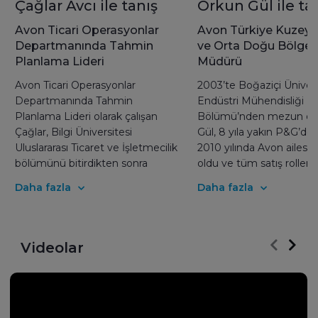
Çağlar Avcı ile tanış
Orkun Gül ile ta
Avon Ticari Operasyonlar
Avon Türkiye Kuzey A
Departmanında Tahmin
ve Orta Doğu Bölges
Planlama Lideri
Müdürü
Avon Ticari Operasyonlar
2003’te Boğaziçi Ünivers
Departmanında Tahmin
Endüstri Mühendisliği
Planlama Lideri olarak çalışan
Bölümü’nden mezun ol
Çağlar, Bilgi Üniversitesi
Gül, 8 yıla yakın P&G’de ç
Uluslararası Ticaret ve İşletmecilik
2010 yılında Avon ailesin
bölümünü bitirdikten sonra
oldu ve tüm satış rolleri
kariyerinin ilk yıllarını Metro
etti. 2017 Ocak ayından 
Daha fazla
Daha fazla
Grosmarket’te geçirdikten sonra
Avon Türkiye Kuzey Afri
Avon ailesine katıldı.Avon onun
Orta Doğu Bölgesi Gene
için bir kozmetik ve güzellik
Müdürü olarak görevini
markası olmaktan öte, içinde
sürdürüyor. İşi sahiple
Videolar
bulunduğu toplumdaki kadınların
inanan bir yönetici, işini
kalkınmasına ve gelişimine önem
sahiplenen ve hangi rold
veren, toplumdan aldığını
olsun liderlik vasfı göste
topluma geri kazandıran ve bunu
çalışanlara sonsuz saygı