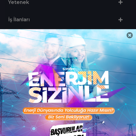
Yetenek
İş İlanları
Sertifika Programları
Yetenek Testleri
İşveren
Toptalent Marka ve İnsan Kaynakları Danışmanlığı Limited Şirketi Özel İstihdam Bürosu
Olarak 11 / 11 / 2024 - 10 / 11 / 2027 tarihleri arasında faaliyette bulunmak üzere, Türkiye İş
Kurumu tarafından 05.11.2024 tarih ve 16998526 sayılı karar uyarınca 1251 nolu belge ile faaliyet
göstermektedir.Toptalent İş İlanları için tıklayın. 4904 sayılı kanun uyarınca iş arayanlardan