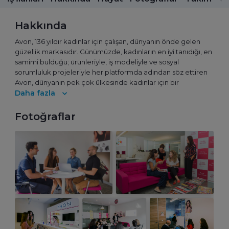
Hakkında
Avon, 136 yıldır kadınlar için çalışan, dünyanın önde gelen
güzellik markasıdır. Günümüzde, kadınların en iyi tanıdığı, en
samimi bulduğu; ürünleriyle, iş modeliyle ve sosyal
sorumluluk projeleriyle her platformda adından söz ettiren
Avon, dünyanın pek çok ülkesinde kadınlar için bir
‘lovemark’ haline gelmiştir.
Daha fazla
David H. McConnell tarafından Amerika Birleşik
Fotoğraflar
Devletleri’nde kurulan Avon, bugün 50’den fazla ülkede,
Bağımsız Satış Temsilcisi ile dünyanın en büyük satış
organizasyonlarından birini, aynı zamanda kadın ağını
yönetmektedir.
2020 yılında Brezilya merkezli Natura&Co, Avon hisselerini
satın alarak dünyanın en büyük dördüncü güzellik grubu
haline gelmiştir. Bu birleşme ile birlikte Avon; bünyesinde
Natura, The Body Shop ve Aesop markalarının da yer aldığı
yeni yapılanma çerçevesinde, dünya çapında 200
milyondan fazla tüketiciye, çoklu kanal stratejisiyle her an ve