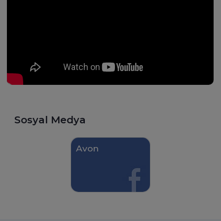
yaparken heyecanını hiçbir
ve çevresinde bu özellikl
zaman kaybetmeyen bir şirket.
gösteren çalışanlar old
Bir kadının kalkınması bir ailenin
kendini güvende hissedi
gelişimi, bir ailenin gelişimi de bir
olarak bu özellikleri göst
toplumun ilerlemesi demek. Bu
ekiple oldukça zorlu hed
nedenle Avon dendiğinde aklına
koşuyorlar. Avon Türkiye
gelen ilk 3 şey; güzelliğin
fark yaratan başarı hikaye
getirdiği ilerleme, birlikten doğan
hep beraber yazacakların
kuvvet ve birbirimize olan güven
tam.
ve inanç.
Sosyal Medya
Avon