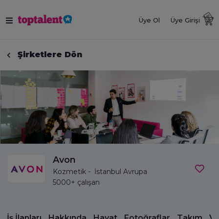
Üye Ol
Üye Girişi
Şirketlere Dön
Avon
Kozmetik - İstanbul Avrupa
5000+ çalışan
İş İlanları
Hakkında
Hayat
Fotoğraflar
Takım
Vi