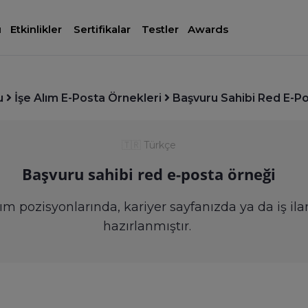
ı
Etkinlikler
Sertifikalar
Testler
Awards
u
İşe Alım E-Posta Örnekleri
Başvuru Sahibi Red E-P
🇹🇷
Türkçe
Başvuru sahibi red e-posta örneği
ım pozisyonlarında, kariyer sayfanızda ya da iş ila
hazırlanmıştır.