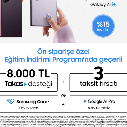
for your company.
ing the [company name] team. We wanted to let yo
, our hiring team reviewed your application and di
n record and get in touch with you about future o
search and hope we will have the chance to consider