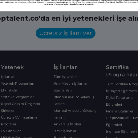
ptalent.co'da en iyi yetenekleri işe al
Ücretsiz İş İlanı Ver
Yetenek
İş İlanları
Sertifika
Programlar
İş İlanları
Tüm İş İlanları
Yetenek Programları
Yeni Mezun İş İlanları
Tüm Sertifika Prog
Etkinlikler
Staj İlanları
İş Hayatı Eğitimleri
Sertifika Programları
İstanbul Avrupa Yakası İş
Dijital Pazarlama
Kişisel Gelişim Programı
İlanları
Eğitimleri
Şirketler
İstanbul Anadolu Yakası İş
Finans Eğitimleri
Ücretsiz CV Hazırlama
İlanları
Girişimcilik ve E-tic
Programı
Ankara İş İlanları
Eğitimleri
CV Örnekleri
İzmir İş İlanları
İngilizce Eğitimleri
Mülakat Soruları ve
Bursa İş İlanları