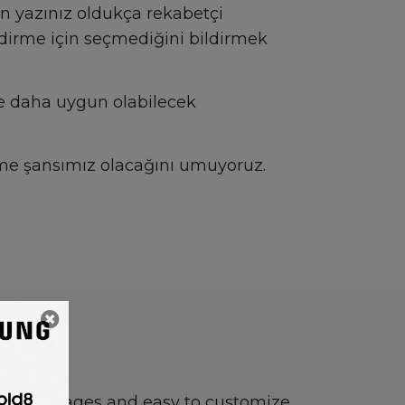
 ön yazınız oldukça rekabetçi
dirme için seçmediğini bildirmek
ze daha uygun olabilecek
dirme şansımız olacağını umuyoruz.
careers pages and easy to customize