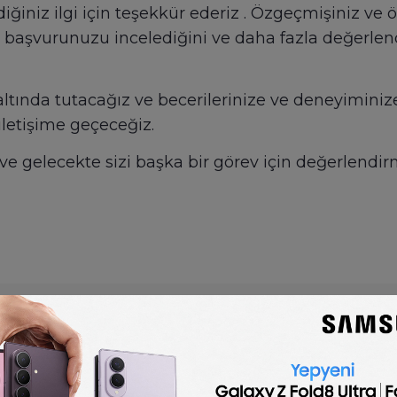
rdiğiniz ilgi için teşekkür ederiz . Özgeçmişiniz ve
 başvurunuzu incelediğini ve daha fazla değerlen
 altında tutacağız ve becerilerinize ve deneyimini
iletişime geçeceğiz.
ruz ve gelecekte sizi başka bir görev için değerlen
🇬🇧
English
Applicant rejection email
is optimized for posting to online job boards or 