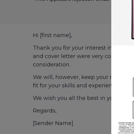
Hi [first name],
Thank you for your interest in join
and cover letter were very competitive
consideration.
We will, however, keep your resume o
fit for your skills and experience.
We wish you all the best in your job 
Regards,
[Sender Name]