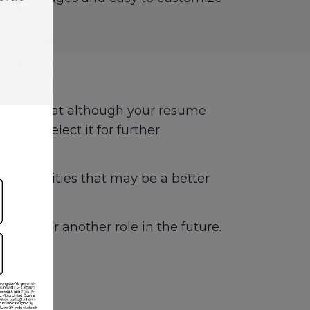
u know that although your resume
d not select it for further
pportunities that may be a better
 you for another role in the future.