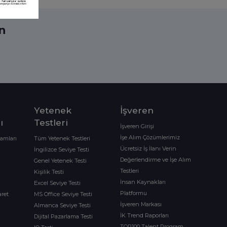
ın
Yetenek
İşveren
ı
Testleri
İşveren Girişi
İşe Alım Çözümlerimiz
ramları
Tüm Yetenek Testleri
Ücretsiz İş İlanı Verin
İngilizce Seviye Testi
Değerlendirme ve İşe Alım
Genel Yetenek Testi
Testleri
Kişilik Testi
İnsan Kaynakları
Excel Seviye Testi
Platformu
aret
MS Office Seviye Testi
İşveren Markası
Almanca Seviye Testi
İK Trend Raporları
Dijital Pazarlama Testi
TOP100 Talent Program