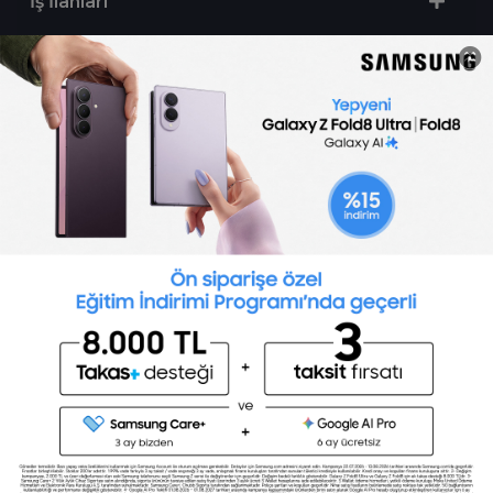
İş İlanları
Sertifika Programları
Yetenek Testleri
İşveren
Toptalent Marka ve İnsan Kaynakları Danışmanlığı Limited Şirketi Özel İstihdam Bürosu
Olarak 11 / 11 / 2024 - 10 / 11 / 2027 tarihleri arasında faaliyette bulunmak üzere, Türkiye İş
Kurumu tarafından 05.11.2024 tarih ve 16998526 sayılı karar uyarınca 1251 nolu belge ile faaliyet
göstermektedir.Toptalent İş İlanları için tıklayın. 4904 sayılı kanun uyarınca iş arayanlardan
ücret alınmayacak ve menfaat temin edilmeyecektir.
Türkiye İş Kurumu İstanbul İl Müdürlüğü: 0 212 249 29 87 | Türkiye iş Kurumu İstanbul Çalışma
ve İş Kurumu Bahçelievler Hizmet Merkezi