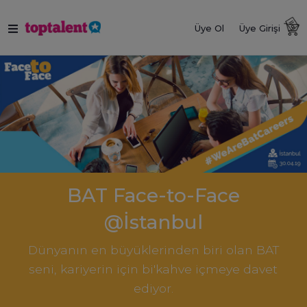
Üye Ol
Üye Girişi
BAT Face-to-Face
@İstanbul
Dünyanın en büyüklerinden biri olan BAT
seni, kariyerin için bi'kahve içmeye davet
ediyor.