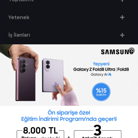
Yetenek
İş İlanları
Sertifika Programları
Yetenek Testleri
İşveren
Toptalent Marka ve İnsan Kaynakları Danışmanlığı Limited Şirketi Özel İstihdam Bürosu