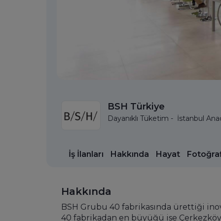
BSH Türkiye
Dayanıklı Tüketim - İstanbul An
İş İlanları
Hakkında
Hayat
Fotoğraf
Hakkında
BSH Grubu 40 fabrikasında ürettiği inovat
40 fabrikadan en büyüğü ise Çerkezköy,