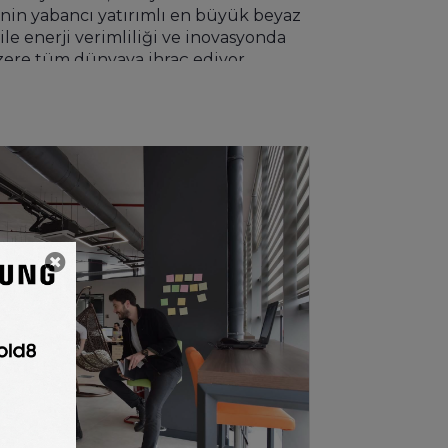
’nin yabancı yatırımlı en büyük beyaz
e enerji verimliliği ve inovasyonda
zere tüm dünyaya ihraç ediyor.
a Pasifik bölgelerindeki 4,6 milyar
nin vazgeçilmez bir parçası… Bu
asına sahip olan BSH Türkiye,
iyor. Son 10 yılda Ar-Ge mühendisi
şmaları ile sektörün geleceğini
onrasında keşif, montaj, bakım/onarım,
sı ve müşteri odaklı profesyonel
e geneline yayılmış 4 Bölge
 ile sektörde öncü ve örnek