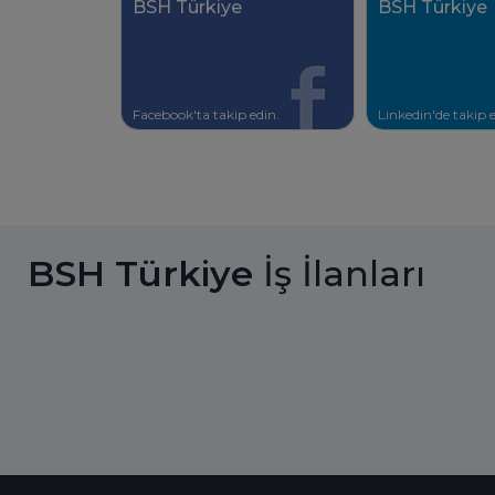
BSH Türkiye
BSH Türkiye
Facebook'ta takip edin.
Linkedin'de takip e
BSH Türkiye
İş İlanları