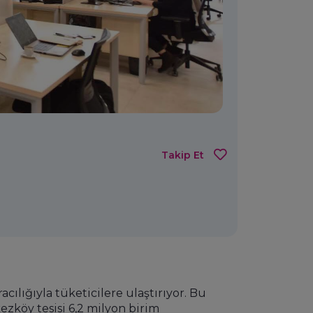
Takip Et
cılığıyla tüketicilere ulaştırıyor. Bu
zköy tesisi 6,2 milyon birim