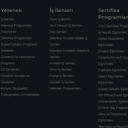
Yetenek
İş İlanları
Sertifika
Programlar
İş İlanları
Tüm İş İlanları
Yetenek Programları
Yeni Mezun İş İlanları
Tüm Sertifika Prog
Etkinlikler
Staj İlanları
İş Hayatı Eğitimleri
Sertifika Programları
İstanbul Avrupa Yakası İş
Dijital Pazarlama
Kişisel Gelişim Programı
İlanları
Eğitimleri
Şirketler
İstanbul Anadolu Yakası İş
Finans Eğitimleri
Ücretsiz CV Hazırlama
İlanları
Girişimcilik ve E-tic
Programı
Ankara İş İlanları
Eğitimleri
CV Örnekleri
İzmir İş İlanları
İngilizce Eğitimleri
Mülakat Soruları ve
Bursa İş İlanları
İnsan Kaynakları
Cevapları
Kocaeli İş İlanları
Eğitimleri
Kariyer Tavsiyeleri
Yetenek Programları
Kişisel Gelişim Eğit
Türkiye'deki Üniversiteler
MS Office Excel Eği
Mühendislik Eğitim
Online Staj Program
Satış ve Pazarlama
Eğitimleri
Teknoloji ve Yazılı