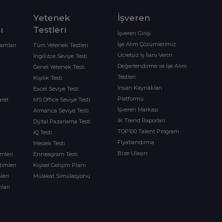
Yetenek
İşveren
ı
Testleri
İşveren Girişi
İşe Alım Çözümlerimiz
ramları
Tüm Yetenek Testleri
Ücretsiz İş İlanı Verin
İngilizce Seviye Testi
Değerlendirme ve İşe Alım
Genel Yetenek Testi
Testleri
Kişilik Testi
İnsan Kaynakları
Excel Seviye Testi
Platformu
aret
MS Office Seviye Testi
İşveren Markası
Almanca Seviye Testi
İK Trend Raporları
Dijital Pazarlama Testi
TOP100 Talent Program
IQ Testi
Fiyatlandırma
Meslek Testi
Bize Ulaşın
imleri
Enneagram Testi
timleri
Kişisel Gelişim Planı
leri
Mülakat Simülasyonu
ları
m