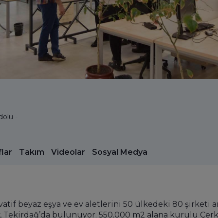
adolu -
lar
Takım
Videolar
Sosyal Medya
if beyaz eşya ve ev aletlerini 50 ülkedeki 80 şirketi ara
 Tekirdağ’da bulunuyor. 550.000 m2 alana kurulu Çerke