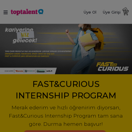
Üye Ol
Üye Girişi
FAST&CURIOUS
INTERNSHIP PROGRAM
Merak ederim ve hızlı öğrenirim diyorsan,
Fast&Curious Internship Program tam sana
göre. Durma hemen başvur!