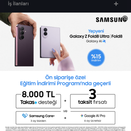
İş İlanları
Sertifika Programları
Yetenek Testleri
İşveren
Toptalent Marka ve İnsan Kaynakları Danışmanlığı Limited Şirketi Özel İstihdam Bürosu
Olarak 11 / 11 / 2024 - 10 / 11 / 2027 tarihleri arasında faaliyette bulunmak üzere, Türkiye İş
Kurumu tarafından 05.11.2024 tarih ve 16998526 sayılı karar uyarınca 1251 nolu belge ile faaliyet
göstermektedir.Toptalent İş İlanları için tıklayın. 4904 sayılı kanun uyarınca iş arayanlardan
ücret alınmayacak ve menfaat temin edilmeyecektir.
Türkiye İş Kurumu İstanbul İl Müdürlüğü: 0 212 249 29 87 | Türkiye iş Kurumu İstanbul Çalışma
ve İş Kurumu Bahçelievler Hizmet Merkezi