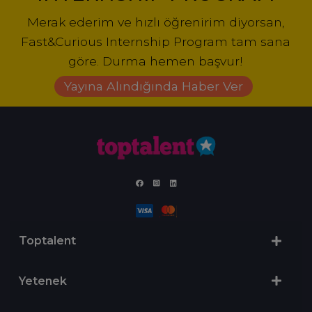
Merak ederim ve hızlı öğrenirim diyorsan,
Fast&Curious Internship Program tam sana
göre. Durma hemen başvur!
Yayına Alındığında Haber Ver
Toptalent
Yetenek