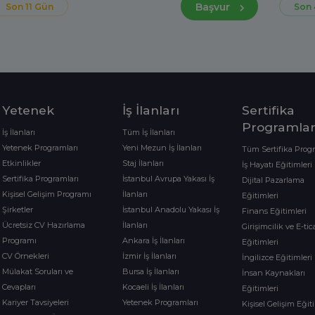
Başvur
Son 11 Gün
Son 
Yetenek
İş İlanları
Sertifika
Programlar
İş İlanları
Tüm İş İlanları
Yetenek Programları
Yeni Mezun İş İlanları
Tüm Sertifika Prog
Etkinlikler
Staj İlanları
İş Hayatı Eğitimleri
Sertifika Programları
İstanbul Avrupa Yakası İş
Dijital Pazarlama
Kişisel Gelişim Programı
İlanları
Eğitimleri
Şirketler
İstanbul Anadolu Yakası İş
Finans Eğitimleri
Ücretsiz CV Hazırlama
İlanları
Girişimcilik ve E-tic
Programı
Ankara İş İlanları
Eğitimleri
CV Örnekleri
İzmir İş İlanları
İngilizce Eğitimleri
Mülakat Soruları ve
Bursa İş İlanları
İnsan Kaynakları
Cevapları
Kocaeli İş İlanları
Eğitimleri
Kariyer Tavsiyeleri
Yetenek Programları
Kişisel Gelişim Eğit