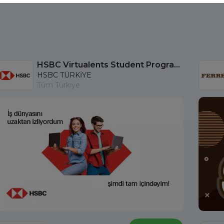
HSBC Virtualents Student Program bu sene de devam ediyor!
HSBC TÜRKİYE
Tüm Türkiye