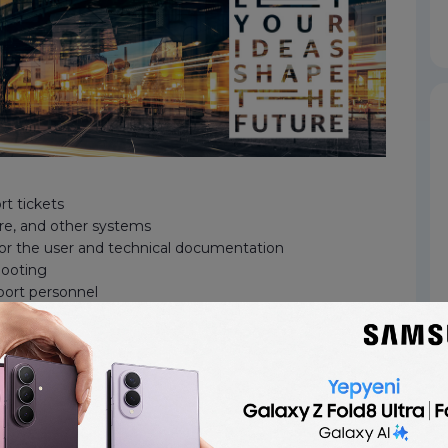
rt tickets
re, and other systems
 for the user and technical documentation
hooting
pport personnel
er service delays for basic technical issues
puter Science, Informatics, or another relevant field
nced technologies.