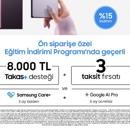
n English
nd a team player
 Paylaş