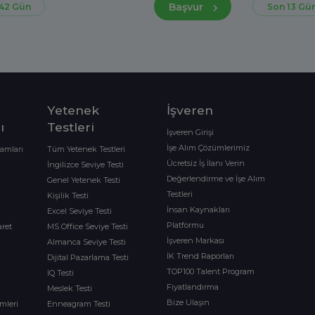
Başvur
42 Gün
Son 13 Gü
Yetenek
İşveren
ı
Testleri
İşveren Girişi
İşe Alım Çözümlerimiz
ramları
Tüm Yetenek Testleri
Ücretsiz İş İlanı Verin
İngilizce Seviye Testi
Değerlendirme ve İşe Alım
Genel Yetenek Testi
Testleri
Kişilik Testi
İnsan Kaynakları
Excel Seviye Testi
Platformu
aret
MS Office Seviye Testi
İşveren Markası
Almanca Seviye Testi
İK Trend Raporları
Dijital Pazarlama Testi
TOP100 Talent Program
IQ Testi
Fiyatlandırma
Meslek Testi
Bize Ulaşın
imleri
Enneagram Testi