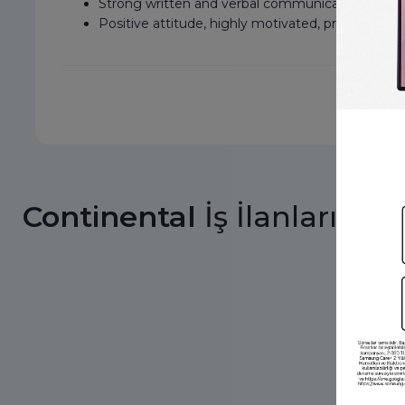
Strong written and verbal communication skills i
Positive attitude, highly motivated, proactive, a
İlanı
Continental
İş İlanları