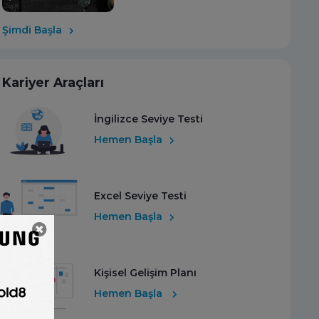
Şimdi Başla
Kariyer Araçları
İngilizce Seviye Testi
Hemen Başla
Excel Seviye Testi
Hemen Başla
Kişisel Gelişim Planı
Hemen Başla