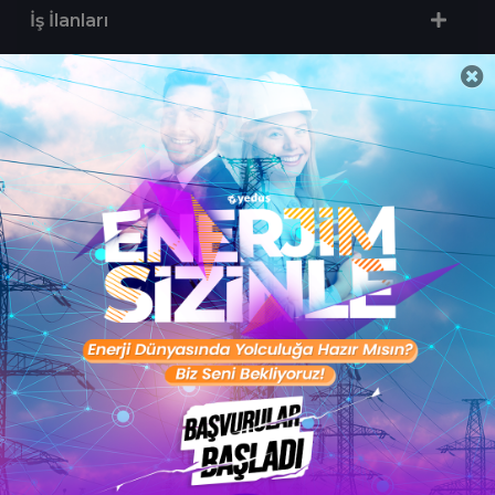
İş İlanları
Sertifika Programları
Yetenek Testleri
İşveren
Toptalent Marka ve İnsan Kaynakları Danışmanlığı Limited Şirketi Özel İstihdam Bürosu
Olarak 11 / 11 / 2024 - 10 / 11 / 2027 tarihleri arasında faaliyette bulunmak üzere, Türkiye İş
Kurumu tarafından 05.11.2024 tarih ve 16998526 sayılı karar uyarınca 1251 nolu belge ile faaliyet
göstermektedir.Toptalent İş İlanları için tıklayın. 4904 sayılı kanun uyarınca iş arayanlardan
ücret alınmayacak ve menfaat temin edilmeyecektir.
Türkiye İş Kurumu İstanbul İl Müdürlüğü: 0 212 249 29 87 | Türkiye iş Kurumu İstanbul Çalışma
ve İş Kurumu Bahçelievler Hizmet Merkezi