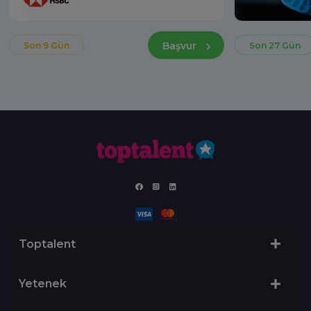
Başvur
Son 9 Gün
Son 27 Gün
Toptalent
Yetenek