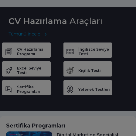
CV Hazırlama
Araçları
Tümünü İncele
CV Hazırlama
İngilizce Seviye
Programı
Testi
Excel Seviye
Kişilik Testi
Testi
Sertifika
Yetenek Testleri
Programları
Sertifika Programları
Digital Marketing Specialist