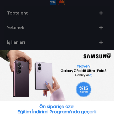
Toptalent
Yetenek
İş İlanları
Sertifika Programları
Yetenek Testleri
İşveren