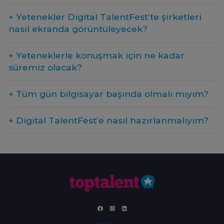
+ Yetenekler Digital TalentFest’te şirketleri
nasıl ekranda görüntüleyecek?
+ Yeteneklerle konuşmak için ne kadar
süremiz olacak?
+ Tüm gün bilgisayar başında olmalı mıyım?
+ Digital TalentFest’e nasıl hazırlanmalıyım?